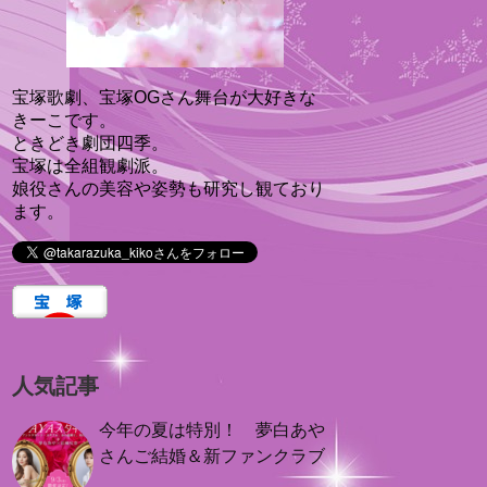
宝塚歌劇、宝塚OGさん舞台が大好きな
きーこです。
ときどき劇団四季。
宝塚は全組観劇派。
娘役さんの美容や姿勢も研究し観ており
ます。
人気記事
今年の夏は特別！ 夢白あや
さんご結婚＆新ファンクラブ