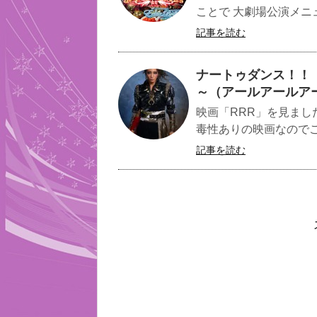
ことで 大劇場公演メニ
記事を読む
ナートゥダンス！！【予習
～（アールアールアー
映画「RRR」を見まし
毒性ありの映画なのでご
記事を読む