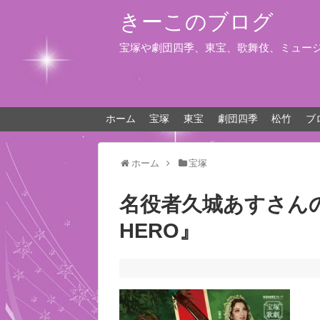
きーこのブログ
宝塚や劇団四季、東宝、歌舞伎、ミュー
ホーム
宝塚
東宝
劇団四季
松竹
ブ
ホーム
宝塚
名役者久城あすさんの退
HERO』