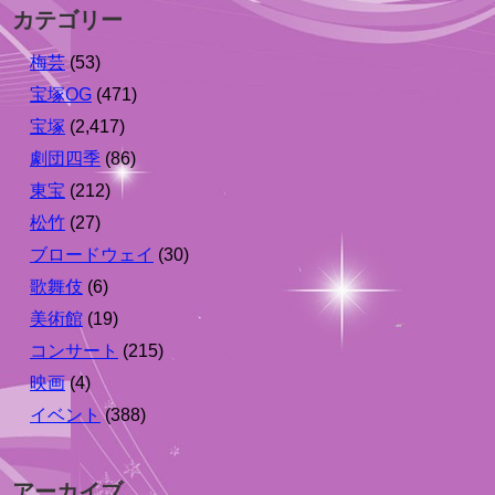
カテゴリー
梅芸
(53)
宝塚OG
(471)
宝塚
(2,417)
劇団四季
(86)
東宝
(212)
松竹
(27)
ブロードウェイ
(30)
歌舞伎
(6)
美術館
(19)
コンサート
(215)
映画
(4)
イベント
(388)
アーカイブ