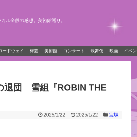
ジカル全般の感想。美術館巡り。
ロードウェイ
梅芸
美術館
コンサート
歌舞伎
映画
イベン
団 雪組『ROBIN THE
2025/1/22
2025/1/22
宝塚