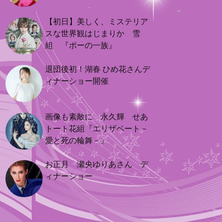
【初日】美しく、ミステリア
スな世界観はじまりか 雪
組 『ポーの一族』
退団後初！湖春 ひめ花さんデ
ィナーショー開催
画像も素敵に 永久輝 せあ
トート花組『エリザベート－
愛と死の輪舞－』
お正月 瀬央ゆりあさん デ
ィナーショー