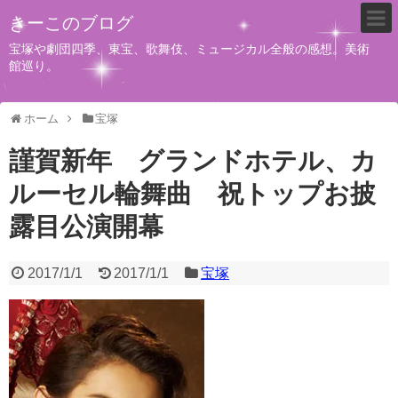
きーこのブログ
宝塚や劇団四季、東宝、歌舞伎、ミュージカル全般の感想。美術
館巡り。
ホーム
宝塚
謹賀新年 グランドホテル、カ
ルーセル輪舞曲 祝トップお披
露目公演開幕
2017/1/1
2017/1/1
宝塚