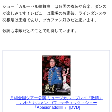
ショー「カルーセル輪舞曲」は各国の衣装や音楽、ダンス
が楽しみです！レビューは宝塚のお家芸。ラインダンスや
羽根扇は王道であり、ヅカファン好みだと思います。
歌詞も素敵だとのことで期待しています。
月組全国ツアー公演 ミュージカル・プレイ『激情』
―ホセとカルメン―/ファナティック・ショー
『Apasionado!!III 』 [DVD]