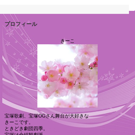
プロフィール
きーこ
宝塚歌劇、宝塚OGさん舞台が大好きな
きーこです。
ときどき劇団四季。
宝塚は全組観劇派。