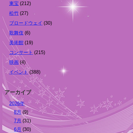
東宝
(212)
松竹
(27)
ブロードウェイ
(30)
歌舞伎
(6)
美術館
(19)
コンサート
(215)
映画
(4)
イベント
(388)
アーカイブ
2026年
8月
(9)
7月
(31)
6月
(30)