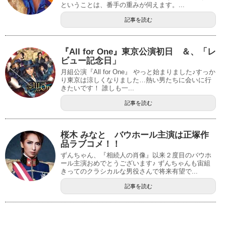
ということは、番手の重みが伺えます。...
記事を読む
『All for One』東京公演初日 ＆、「レ
ビュー記念日」
月組公演『All for One』 やっと始まりました♪すっか
り東京は涼しくなりました…熱い男たちに会いに行
きたいです！ 誰しも一...
記事を読む
桜木 みなと バウホール主演は正塚作
品ラブコメ！！
ずんちゃん、『相続人の肖像』以来２度目のバウホ
ール主演おめでとうございます♪ ずんちゃんも宙組
きってのクラシカルな男役さんで将来有望で...
記事を読む