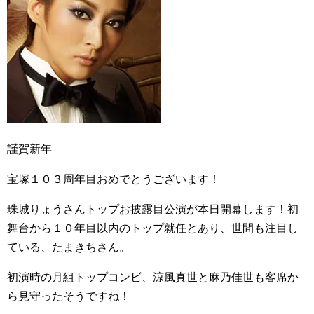
謹賀新年
宝塚１０３周年目おめでとうございます！
珠城りょうさんトップお披露目公演が本日開幕します！初
舞台から１０年目以内のトップ就任とあり、世間も注目し
ている、たまきちさん。
初演時の月組トップコンビ、涼風真世と麻乃佳世も客席か
ら見守ったそうですね！