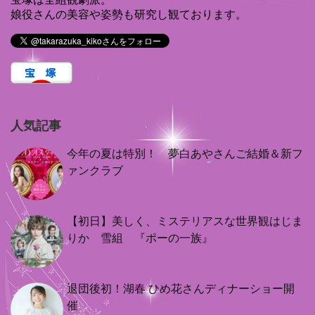
娘役さんの美容や姿勢も研究し観ております。
人気記事
今年の夏は特別！ 夢白あやさんご結婚＆新フ
ァンクラブ
【初日】美しく、ミステリアスな世界観はじま
りか 雪組 『ポーの一族』
退団後初！湖春 ひめ花さんディナーショー開
催