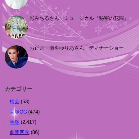
彩みちるさん ミュージカル『秘密の花園』
お正月 瀬央ゆりあさん ディナーショー
カテゴリー
梅芸
(53)
宝塚OG
(474)
宝塚
(2,417)
劇団四季
(86)