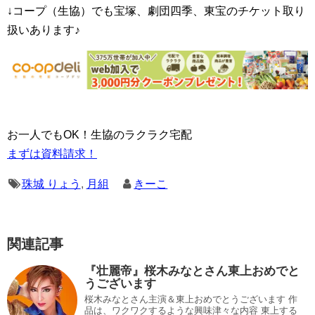
↓コープ（生協）でも宝塚、劇団四季、東宝のチケット取り
扱いあります♪
お一人でもOK！生協のラクラク宅配
まずは資料請求！
珠城 りょう
,
月組
きーこ
関連記事
『壮麗帝』桜木みなとさん東上おめでと
うございます
桜木みなとさん主演＆東上おめでとうございます 作
品は、ワクワクするような興味津々な内容 東上する