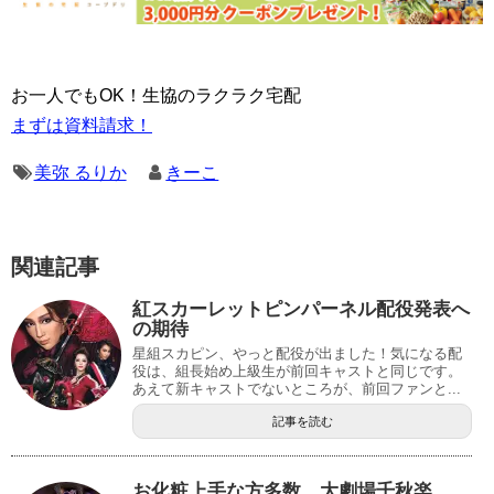
お一人でもOK！生協のラクラク宅配
まずは資料請求！
美弥 るりか
きーこ
関連記事
紅スカーレットピンパーネル配役発表へ
の期待
星組スカピン、やっと配役が出ました！気になる配
役は、組長始め上級生が前回キャストと同じです。
あえて新キャストでないところが、前回ファンと...
記事を読む
お化粧上手な方多数…大劇場千秋楽