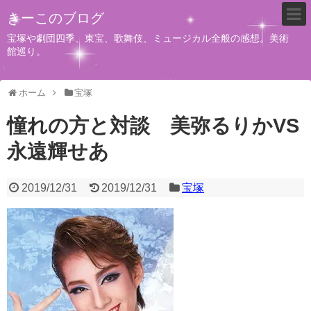
きーこのブログ
宝塚や劇団四季、東宝、歌舞伎、ミュージカル全般の感想。美術
館巡り。
ホーム
宝塚
憧れの方と対談 美弥るりかVS
永遠輝せあ
2019/12/31
2019/12/31
宝塚