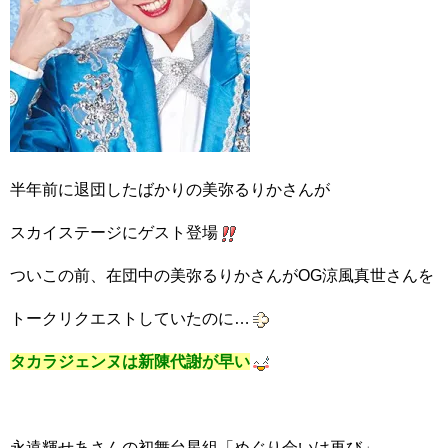
半年前に退団したばかりの美弥るりかさんが
スカイステージにゲスト登場
ついこの前、在団中の美弥るりかさんがOG涼風真世さんを
トークリクエストしていたのに…
タカラジェンヌは新陳代謝が早い
永遠輝せあさんの初舞台星組「めぐり会いは再び」、