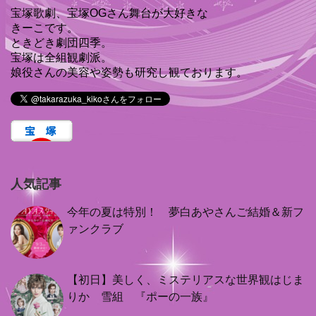
宝塚歌劇、宝塚OGさん舞台が大好きな
きーこです。
ときどき劇団四季。
宝塚は全組観劇派。
娘役さんの美容や姿勢も研究し観ております。
人気記事
今年の夏は特別！ 夢白あやさんご結婚＆新フ
ァンクラブ
【初日】美しく、ミステリアスな世界観はじま
りか 雪組 『ポーの一族』