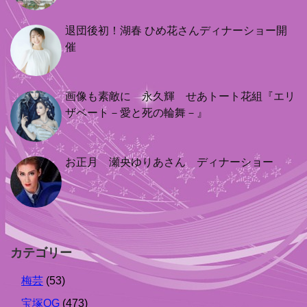
退団後初！湖春 ひめ花さんディナーショー開
催
画像も素敵に 永久輝 せあトート花組『エリ
ザベート－愛と死の輪舞－』
お正月 瀬央ゆりあさん ディナーショー
カテゴリー
梅芸
(53)
宝塚OG
(473)