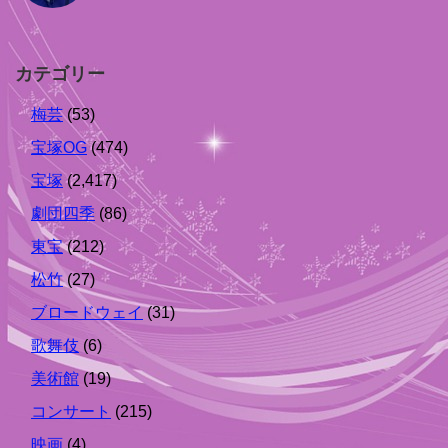
カテゴリー
梅芸
(53)
宝塚OG
(474)
宝塚
(2,417)
劇団四季
(86)
東宝
(212)
松竹
(27)
ブロードウェイ
(31)
歌舞伎
(6)
美術館
(19)
コンサート
(215)
映画
(4)