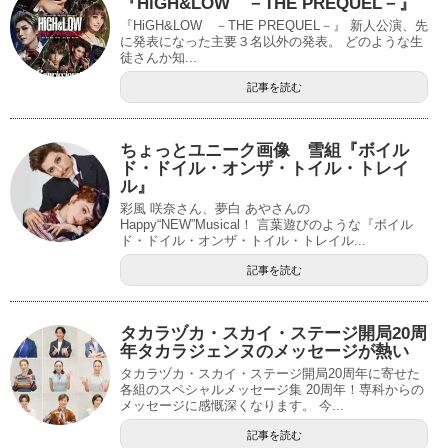
『HiGH&LOW －THE PREQUEL－』
『HiGH&LOW －THE PREQUEL－』 新人公演、先
に発表になった主要３名以外の発表。 どのような生
徒さんか知...
記事を読む
ちょっとユニーク画像 雪組『ボイル
ド・ドイル・オンザ・トイル・トレイ
ル』
彩風 咲奈さん、夢白 あやさんの
Happy“NEW”Musical！ 言葉遊びのような『ボイル
ド・ドイル・オンザ・トイル・トレイル...
記事を読む
タカラヅカ・スカイ・ステージ開局20周
年タカラジェンヌのメッセージが熱い
タカラヅカ・スカイ・ステージ開局20周年に寄せた
各組のスペシャルメッセージ集 20周年！専科からの
メッセージに感慨深くなります。 今...
記事を読む