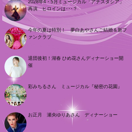
2028年4・5月ミュージカル「アナスタシア」
再演 ヒロインは･･･？
今年の夏は特別！ 夢白あやさんご結婚＆新フ
ァンクラブ
退団後初！湖春 ひめ花さんディナーショー開
催
彩みちるさん ミュージカル『秘密の花園』
お正月 瀬央ゆりあさん ディナーショー