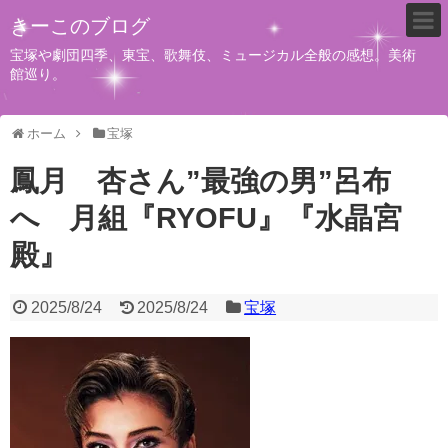
きーこのブログ
宝塚や劇団四季、東宝、歌舞伎、ミュージカル全般の感想。美術
館巡り。
ホーム
宝塚
鳳月 杏さん”最強の男”呂布
へ 月組『RYOFU』『水晶宮
殿』
2025/8/24
2025/8/24
宝塚