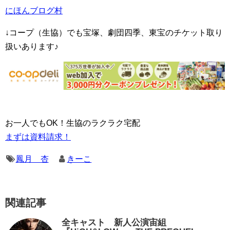
にほんブログ村
↓コープ（生協）でも宝塚、劇団四季、東宝のチケット取り
扱いあります♪
お一人でもOK！生協のラクラク宅配
まずは資料請求！
鳳月 杏
きーこ
関連記事
全キャスト 新人公演宙組