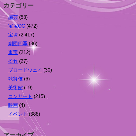
カテゴリー
梅芸
(53)
宝塚OG
(472)
宝塚
(2,417)
劇団四季
(86)
東宝
(212)
松竹
(27)
ブロードウェイ
(30)
歌舞伎
(6)
美術館
(19)
コンサート
(215)
映画
(4)
イベント
(388)
アーカイブ