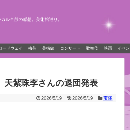
ジカル全般の感想。美術館巡り。
ロードウェイ
梅芸
美術館
コンサート
歌舞伎
映画
イベン
、天紫珠李さんの退団発表
2026/5/19
2026/5/19
宝塚