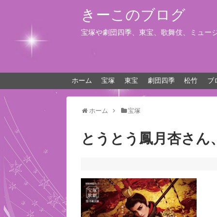
きーこのブログ
宝塚や劇団四季、東宝、歌舞伎、ミュー
ホーム
宝塚
東宝
劇団四季
松竹
ブ
ホーム
宝塚
とうとう鳳月杏さん