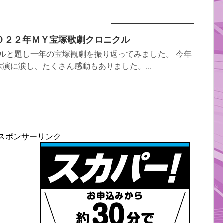
０２２年ＭＹ宝塚歌劇クロニクル
ルと題し一年の宝塚観劇を振り返ってみました。 今年
演に涙し、たくさん感動もありました。...
スポンサーリンク