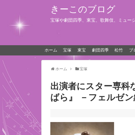
きーこのブログ
宝塚や劇団四季、東宝、歌舞伎、ミュー
ホーム
宝塚
東宝
劇団四季
松竹
ブ
ホーム
宝塚
出演者にスター専科な
ばら』 －フェルゼン