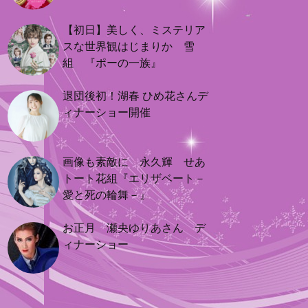
【初日】美しく、ミステリア
スな世界観はじまりか 雪
組 『ポーの一族』
退団後初！湖春 ひめ花さんデ
ィナーショー開催
画像も素敵に 永久輝 せあ
トート花組『エリザベート－
愛と死の輪舞－』
お正月 瀬央ゆりあさん デ
ィナーショー