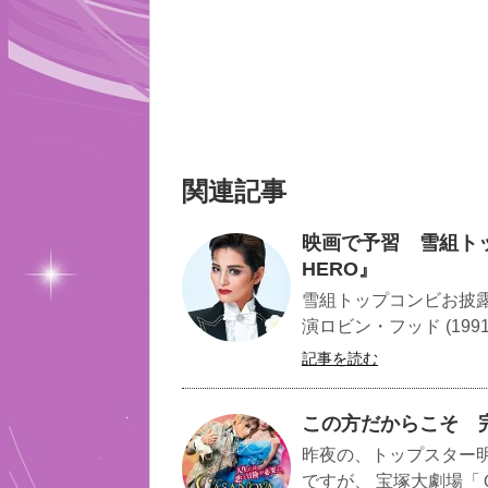
関連記事
映画で予習 雪組トッ
HERO』
雪組トップコンビお披露目
演ロビン・フッド (199
記事を読む
この方だからこそ 
昨夜の、トップスター
ですが、 宝塚大劇場「