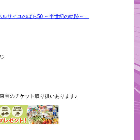
ルサイユのばら50 ～半世紀の軌跡～」
♡
東宝のチケット取り扱いあります♪