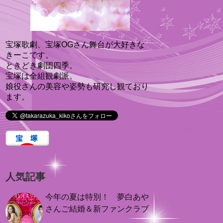
宝塚歌劇、宝塚OGさん舞台が大好きな
きーこです。
ときどき劇団四季。
宝塚は全組観劇派。
娘役さんの美容や姿勢も研究し観ており
ます。
人気記事
今年の夏は特別！ 夢白あや
さんご結婚＆新ファンクラブ