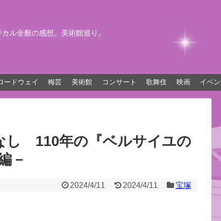
ジカル全般の感想。美術館巡り。
ロードウェイ
梅芸
美術館
コンサート
歌舞伎
映画
イベン
し 110年の『ベルサイユの
編－
2024/4/11
2024/4/11
宝塚