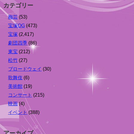
カテゴリー
梅芸
(53)
宝塚OG
(473)
宝塚
(2,417)
劇団四季
(86)
東宝
(212)
松竹
(27)
ブロードウェイ
(30)
歌舞伎
(6)
美術館
(19)
コンサート
(215)
映画
(4)
イベント
(388)
アーカイブ