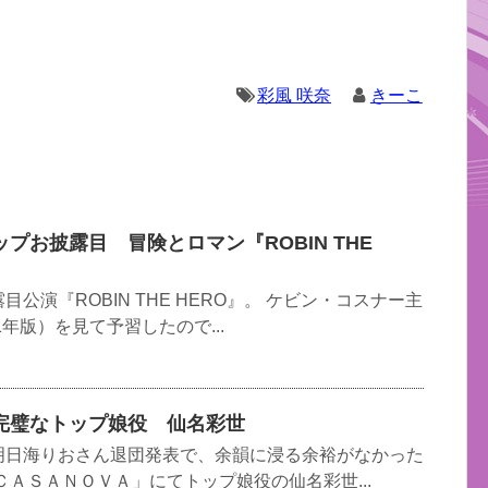
彩風 咲奈
きーこ
プお披露目 冒険とロマン『ROBIN THE
公演『ROBIN THE HERO』。 ケビン・コスナー主
1年版）を見て予習したので...
完璧なトップ娘役 仙名彩世
明日海りおさん退団発表で、余韻に浸る余裕がなかった
ＣＡＳＡＮＯＶＡ」にてトップ娘役の仙名彩世...