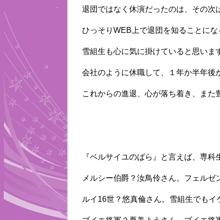
退団ではなく休演だったのは、その次
ひっそりWEB上で退団を知ることにな
雪組生も心に気に掛けていると思いま
会社のように休職して、１年か半年後
これからの進退、心が落ち着き、また
『ベルサイユのばら』と言えば、専科
メルシー伯爵？汝鳥伶さん。フェルゼ
ルイ16世？悠真倫さん。雪組生でもイ