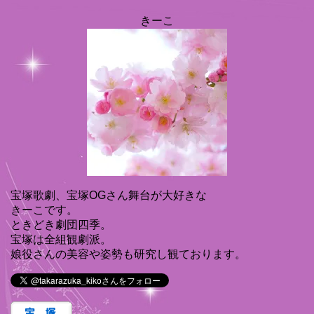
きーこ
宝塚歌劇、宝塚OGさん舞台が大好きな
きーこです。
ときどき劇団四季。
宝塚は全組観劇派。
娘役さんの美容や姿勢も研究し観ております。