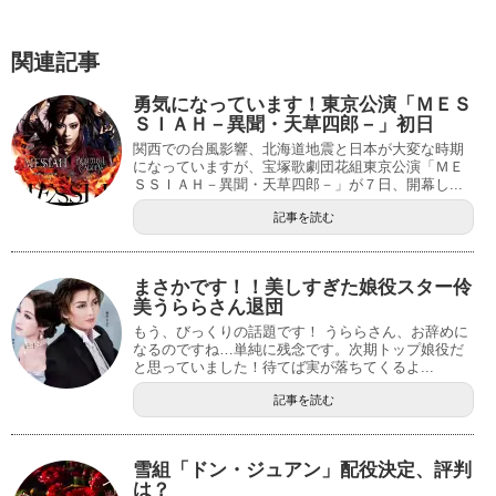
関連記事
勇気になっています！東京公演「ＭＥＳ
ＳＩＡＨ－異聞・天草四郎－」初日
関西での台風影響、北海道地震と日本が大変な時期
になっていますが、宝塚歌劇団花組東京公演「ＭＥ
ＳＳＩＡＨ－異聞・天草四郎－」が７日、開幕し...
記事を読む
まさかです！！美しすぎた娘役スター伶
美うららさん退団
もう、びっくりの話題です！ うららさん、お辞めに
なるのですね…単純に残念です。次期トップ娘役だ
と思っていました！待てば実が落ちてくるよ...
記事を読む
雪組「ドン・ジュアン」配役決定、評判
は？