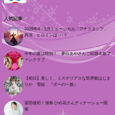
人気記事
2028年4・5月ミュージカル「アナスタシア」
再演 ヒロインは･･･？
今年の夏は特別！ 夢白あやさんご結婚＆新フ
ァンクラブ
【初日】美しく、ミステリアスな世界観はじま
りか 雪組 『ポーの一族』
退団後初！湖春 ひめ花さんディナーショー開
催