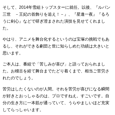
そして、2014年雪組トップスターに就任。以後、『ルパン
三世 －王妃の首飾りを追え！－』、『星逢一夜』『るろ
うに剣心』などで研ぎ澄まされた演技を見せてくれまし
た。
やはり、アニメを舞台化するというのは宝塚の挑戦でもあ
るし、それができる劇団と世に知らしめた功績は大きいと
思います。
ご本人は、番組で「苦しみが喜び」と語っておられまし
た。お稽古を経て舞台までたどり着くまで、相当ご苦労さ
れたのでしょう。
苦労はしたくないのが人間。それを苦労が喜びになる瞬間
が好きとおっしゃるのは、プロですねえ。すごいです。自
分の生き方に一本筋が通っていて、うらやましいほど充実
してらっしゃいます。