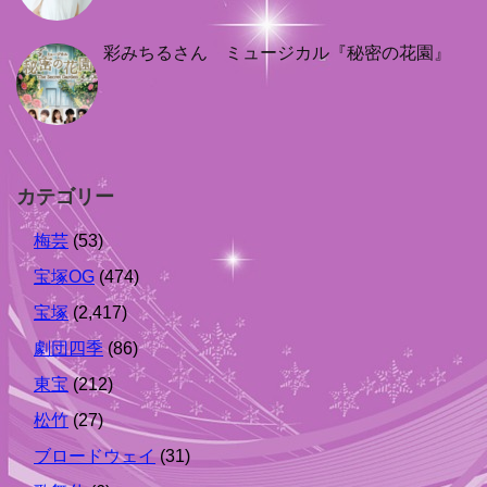
彩みちるさん ミュージカル『秘密の花園』
カテゴリー
梅芸
(53)
宝塚OG
(474)
宝塚
(2,417)
劇団四季
(86)
東宝
(212)
松竹
(27)
ブロードウェイ
(31)