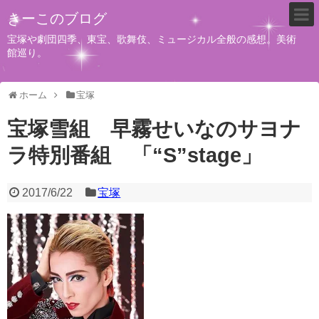
きーこのブログ
宝塚や劇団四季、東宝、歌舞伎、ミュージカル全般の感想。美術
館巡り。
ホーム
宝塚
宝塚雪組 早霧せいなのサヨナ
ラ特別番組 「“S”stage」
2017/6/22
宝塚