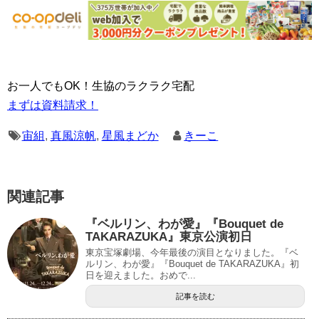
お一人でもOK！生協のラクラク宅配
まずは資料請求！
宙組
,
真風涼帆
,
星風まどか
きーこ
関連記事
『ベルリン、わが愛』『Bouquet de
TAKARAZUKA』東京公演初日
東京宝塚劇場、今年最後の演目となりました。『ベ
ルリン、わが愛』『Bouquet de TAKARAZUKA』初
日を迎えました。おめで...
記事を読む