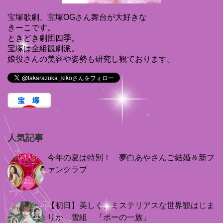
宝塚歌劇、宝塚OGさん舞台が大好きな
きーこです。
ときどき劇団四季。
宝塚は全組観劇派。
娘役さんの美容や姿勢も研究し観ております。
人気記事
今年の夏は特別！ 夢白あやさんご結婚＆新フ
ァンクラブ
【初日】美しく、ミステリアスな世界観はじま
りか 雪組 『ポーの一族』