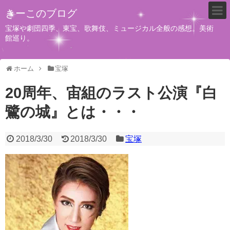
きーこのブログ
宝塚や劇団四季、東宝、歌舞伎、ミュージカル全般の感想。美術
館巡り。
ホーム
宝塚
20周年、宙組のラスト公演『白
鷺の城』とは・・・
2018/3/30
2018/3/30
宝塚