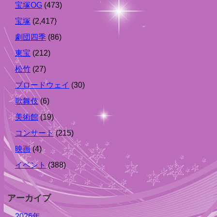
宝塚OG
(473)
宝塚
(2,417)
劇団四季
(86)
東宝
(212)
松竹
(27)
ブロードウェイ
(30)
歌舞伎
(6)
美術館
(19)
コンサート
(215)
映画
(4)
イベント
(388)
アーカイブ
2026年