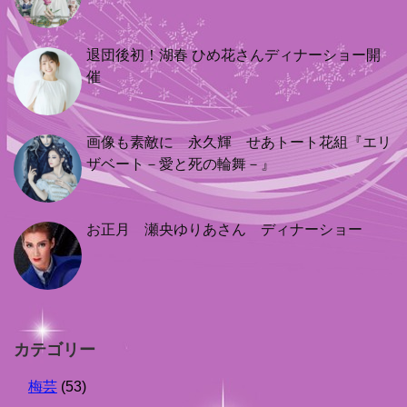
退団後初！湖春 ひめ花さんディナーショー開
催
画像も素敵に 永久輝 せあトート花組『エリ
ザベート－愛と死の輪舞－』
お正月 瀬央ゆりあさん ディナーショー
カテゴリー
梅芸
(53)