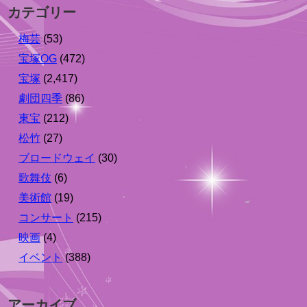
カテゴリー
梅芸
(53)
宝塚OG
(472)
宝塚
(2,417)
劇団四季
(86)
東宝
(212)
松竹
(27)
ブロードウェイ
(30)
歌舞伎
(6)
美術館
(19)
コンサート
(215)
映画
(4)
イベント
(388)
アーカイブ