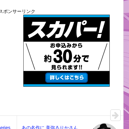
スポンサーリンク
ries
あの名作に 美弥るりかさん