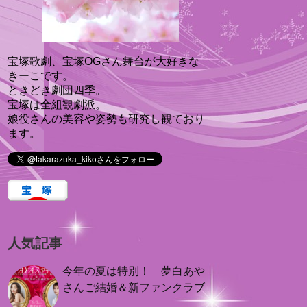
宝塚歌劇、宝塚OGさん舞台が大好きな
きーこです。
ときどき劇団四季。
宝塚は全組観劇派。
娘役さんの美容や姿勢も研究し観ており
ます。
人気記事
今年の夏は特別！ 夢白あや
さんご結婚＆新ファンクラブ