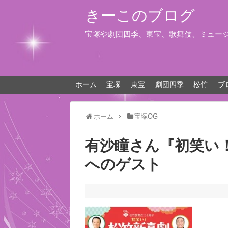
きーこのブログ
宝塚や劇団四季、東宝、歌舞伎、ミュー
ホーム
宝塚
東宝
劇団四季
松竹
ブ
ホーム
宝塚OG
有沙瞳さん『初笑い
へのゲスト