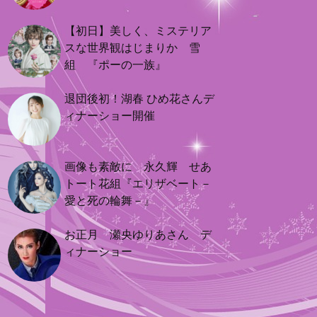
【初日】美しく、ミステリア
スな世界観はじまりか 雪
組 『ポーの一族』
退団後初！湖春 ひめ花さんデ
ィナーショー開催
画像も素敵に 永久輝 せあ
トート花組『エリザベート－
愛と死の輪舞－』
お正月 瀬央ゆりあさん デ
ィナーショー