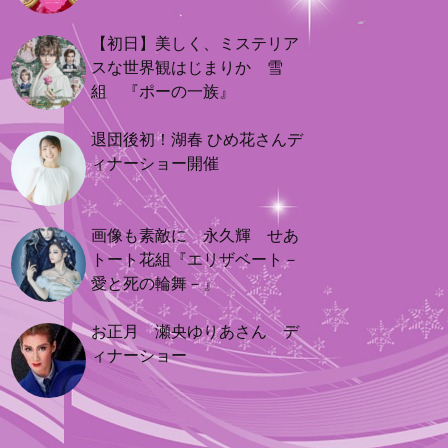
【初日】美しく、ミステリア
スな世界観はじまりか 雪
組 『ポーの一族』
退団後初！湖春 ひめ花さんデ
ィナーショー開催
画像も素敵に 永久輝 せあ
トート花組『エリザベート－
愛と死の輪舞－』
お正月 瀬央ゆりあさん デ
ィナーショー