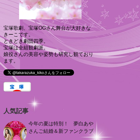
宝塚歌劇、宝塚OGさん舞台が大好きな
きーこです。
ときどき劇団四季。
宝塚は全組観劇派。
娘役さんの美容や姿勢も研究し観ており
ます。
人気記事
今年の夏は特別！ 夢白あや
さんご結婚＆新ファンクラブ