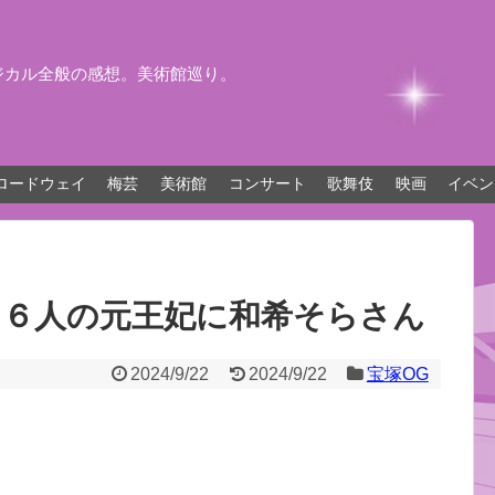
ジカル全般の感想。美術館巡り。
ロードウェイ
梅芸
美術館
コンサート
歌舞伎
映画
イベン
」６人の元王妃に和希そらさん
2024/9/22
2024/9/22
宝塚OG