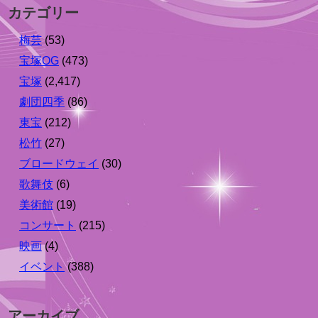
カテゴリー
梅芸
(53)
宝塚OG
(473)
宝塚
(2,417)
劇団四季
(86)
東宝
(212)
松竹
(27)
ブロードウェイ
(30)
歌舞伎
(6)
美術館
(19)
コンサート
(215)
映画
(4)
イベント
(388)
アーカイブ