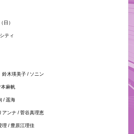
日（日）
マシティ
木瑛美子 / ソニン
皆本麻帆
/ 遥海
ンナ / 菅谷真理恵
 / 豊原江理佳