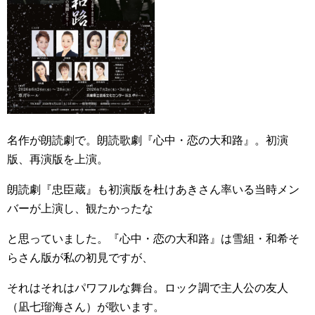
名作が朗読劇で。朗読歌劇『心中・恋の大和路』。初演
版、再演版を上演。
朗読劇『忠臣蔵』も初演版を杜けあきさん率いる当時メン
バーが上演し、観たかったな
と思っていました。『心中・恋の大和路』は雪組・和希そ
らさん版が私の初見ですが、
それはそれはパワフルな舞台。ロック調で主人公の友人
（凪七瑠海さん）が歌います。