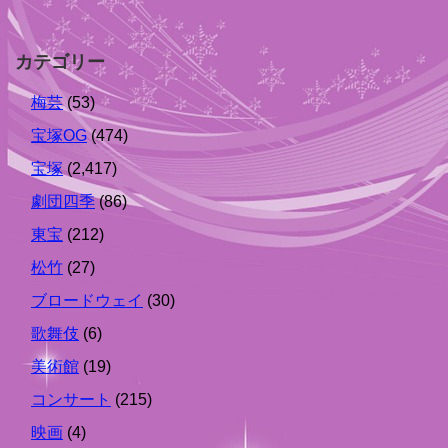
カテゴリー
梅芸
(53)
宝塚OG
(474)
宝塚
(2,417)
劇団四季
(86)
東宝
(212)
松竹
(27)
ブロードウェイ
(30)
歌舞伎
(6)
美術館
(19)
コンサート
(215)
映画
(4)