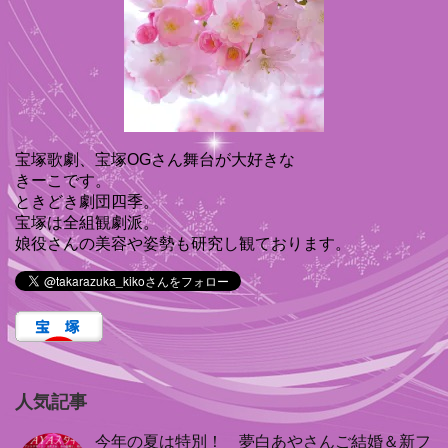
宝塚歌劇、宝塚OGさん舞台が大好きな
きーこです。
ときどき劇団四季。
宝塚は全組観劇派。
娘役さんの美容や姿勢も研究し観ております。
人気記事
今年の夏は特別！ 夢白あやさんご結婚＆新フ