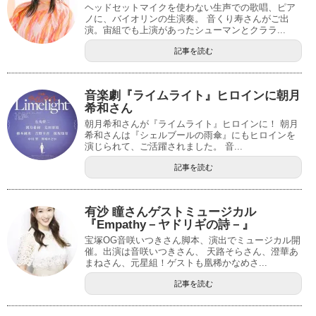
ヘッドセットマイクを使わない生声での歌唱、ピア
ノに、バイオリンの生演奏。 音くり寿さんがご出
演。宙組でも上演があったシューマンとクララ...
記事を読む
音楽劇『ライムライト』ヒロインに朝月
希和さん
朝月希和さんが『ライムライト』ヒロインに！ 朝月
希和さんは『シェルブールの雨傘』にもヒロインを
演じられて、ご活躍されました。 音...
記事を読む
有沙 瞳さんゲストミュージカル
『Empathy－ヤドリギの詩－』
宝塚OG音咲いつきさん脚本、演出でミュージカル開
催。出演は音咲いつきさん、 天路そらさん、澄華あ
まねさん、元星組！ゲストも凰稀かなめさ...
記事を読む