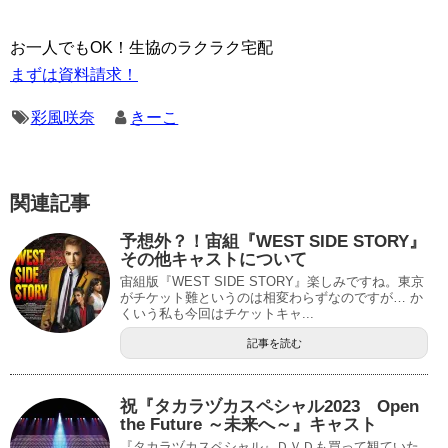
お一人でもOK！生協のラクラク宅配
まずは資料請求！
彩風咲奈
きーこ
関連記事
予想外？！宙組『WEST SIDE STORY』
その他キャストについて
宙組版『WEST SIDE STORY』楽しみですね。東京
がチケット難というのは相変わらずなのですが… か
くいう私も今回はチケットキャ...
記事を読む
祝『タカラヅカスペシャル2023 Open
the Future ～未来へ～』キャスト
『タカラヅカスペシャル』ＤＶＤも買って観ていた