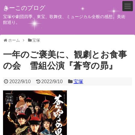
きーこのブログ
宝塚や劇団四季、東宝、歌舞伎、ミュージカル全般の感想。美術
館巡り。
ホーム
宝塚
一年のご褒美に、観劇とお食事
の会 雪組公演『蒼穹の昴』
2022/9/10
2022/9/10
宝塚