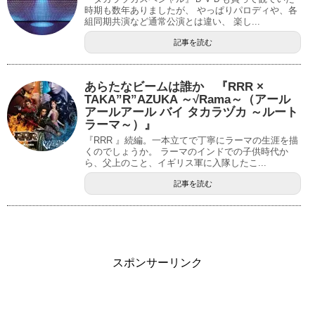
時期も数年ありましたが、 やっぱりパロディや、各
組同期共演など通常公演とは違い、 楽し...
記事を読む
あらたなビームは誰か 『RRR ×
TAKA”R”AZUKA ～√Rama～（アール
アールアール バイ タカラヅカ ～ルート
ラーマ～）』
『RRR 』続編。一本立てで丁寧にラーマの生涯を描
くのでしょうか。 ラーマのインドでの子供時代か
ら、父上のこと、イギリス軍に入隊したこ...
記事を読む
スポンサーリンク