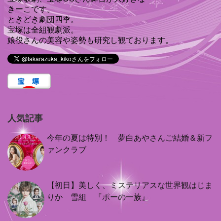
きーこです。
ときどき劇団四季。
宝塚は全組観劇派。
娘役さんの美容や姿勢も研究し観ております。
人気記事
今年の夏は特別！ 夢白あやさんご結婚＆新フ
ァンクラブ
【初日】美しく、ミステリアスな世界観はじま
りか 雪組 『ポーの一族』