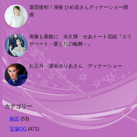
退団後初！湖春 ひめ花さんディナーショー開
催
画像も素敵に 永久輝 せあトート花組『エリ
ザベート－愛と死の輪舞－』
お正月 瀬央ゆりあさん ディナーショー
カテゴリー
梅芸
(53)
宝塚OG
(471)