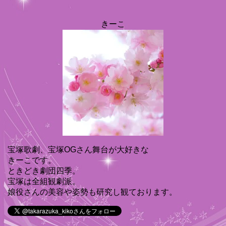
きーこ
宝塚歌劇、宝塚OGさん舞台が大好きな
きーこです。
ときどき劇団四季。
宝塚は全組観劇派。
娘役さんの美容や姿勢も研究し観ております。