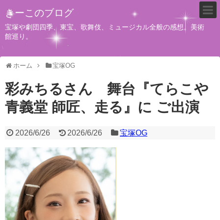
きーこのブログ
宝塚や劇団四季、東宝、歌舞伎、ミュージカル全般の感想。美術
館巡り。
ホーム
宝塚OG
彩みちるさん 舞台『てらこや
青義堂 師匠、走る』に ご出演
2026/6/26
2026/6/26
宝塚OG