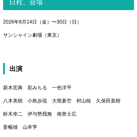
日程、会場
2026年8月14日（金）〜30日（日）
サンシャイン劇場（東京）
出演
新木宏典 彩みちる 一色洋平
八木美樹 小島歩琉 大熊蒼空 村山暁 久保田直樹
鈴木幸二 伊与勢我無 南誉士広
姜暢雄 山本亨