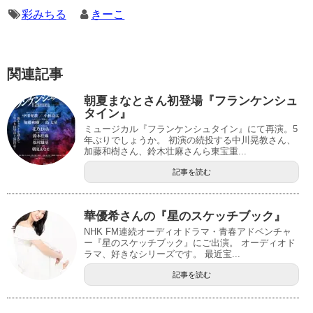
彩みちる
きーこ
関連記事
朝夏まなとさん初登場『フランケンシュ
タイン』
ミュージカル『フランケンシュタイン』にて再演。5
年ぶりでしょうか。 初演の続投する中川晃教さん、
加藤和樹さん、鈴木壮麻さんら東宝重...
記事を読む
華優希さんの『星のスケッチブック』
NHK FM連続オーディオドラマ・青春アドベンチャ
ー『星のスケッチブック』にご出演。 オーディオド
ラマ、好きなシリーズです。 最近宝...
記事を読む