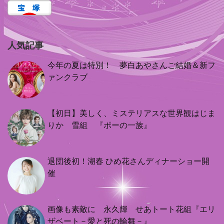
人気記事
今年の夏は特別！ 夢白あやさんご結婚＆新フ
ァンクラブ
【初日】美しく、ミステリアスな世界観はじま
りか 雪組 『ポーの一族』
退団後初！湖春 ひめ花さんディナーショー開
催
画像も素敵に 永久輝 せあトート花組『エリ
ザベート－愛と死の輪舞－』