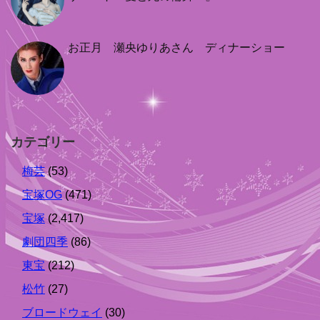
お正月 瀬央ゆりあさん ディナーショー
カテゴリー
梅芸
(53)
宝塚OG
(471)
宝塚
(2,417)
劇団四季
(86)
東宝
(212)
松竹
(27)
ブロードウェイ
(30)