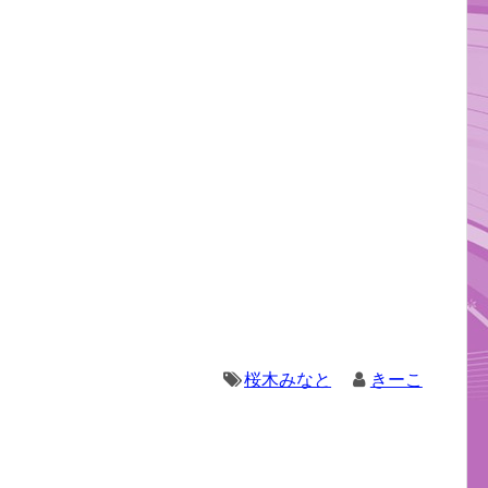
桜木みなと
きーこ