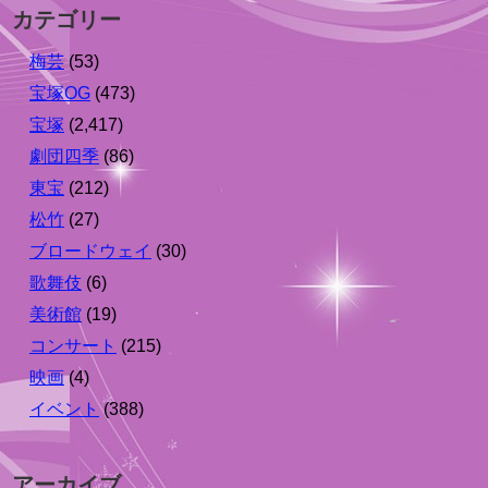
カテゴリー
梅芸
(53)
宝塚OG
(473)
宝塚
(2,417)
劇団四季
(86)
東宝
(212)
松竹
(27)
ブロードウェイ
(30)
歌舞伎
(6)
美術館
(19)
コンサート
(215)
映画
(4)
イベント
(388)
アーカイブ