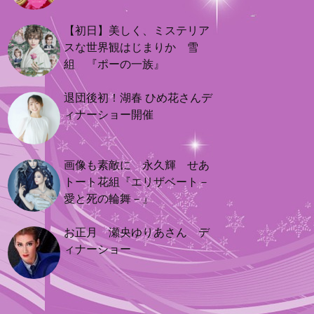
【初日】美しく、ミステリア
スな世界観はじまりか 雪
組 『ポーの一族』
退団後初！湖春 ひめ花さんデ
ィナーショー開催
画像も素敵に 永久輝 せあ
トート花組『エリザベート－
愛と死の輪舞－』
お正月 瀬央ゆりあさん デ
ィナーショー