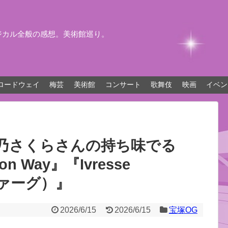
ジカル全般の感想。美術館巡り。
ロードウェイ
梅芸
美術館
コンサート
歌舞伎
映画
イベン
春乃さくらさんの持ち味でる
n Way』『Ivresse
ヴァーグ）』
2026/6/15
2026/6/15
宝塚OG