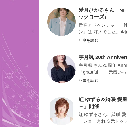
愛月ひかるさん N
ックローズ』
青春アドベンチャー、
ン」は 好きでした。今
記事を読む
宇月颯 20th Anniver
宇月颯 さん20周年 Anni
「grateful」！ 元気い
記事を読む
紅 ゆずる＆綺咲 愛
～」開催
紅 ゆずるさん、綺咲 
ーショーされる元トップ