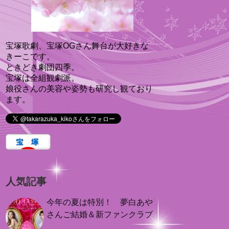
宝塚歌劇、宝塚OGさん舞台が大好きな
きーこです。
ときどき劇団四季。
宝塚は全組観劇派。
娘役さんの美容や姿勢も研究し観ており
ます。
人気記事
今年の夏は特別！ 夢白あや
さんご結婚＆新ファンクラブ