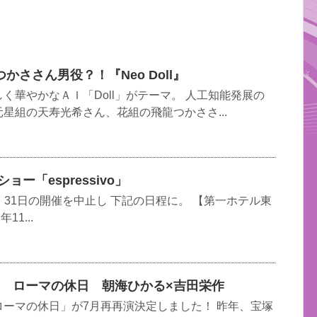
ささん男役？！『Neo Doll』
く華やかなＡＩ「Doll」がテーマ。 人工知能発展の
星組の天寿光希さん、花組の飛龍つかささ...
ー「espressivo」
0日・31日の開催を中止し 下記の日程に。 【第一ホテル東
11...
♪ ローマの休日 朝海ひかる×吉田栄作
ーマの休日」が7月再再演決定しました！ 昨年、宝塚