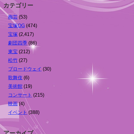
カテゴリー
梅芸
(53)
宝塚OG
(474)
宝塚
(2,417)
劇団四季
(86)
東宝
(212)
松竹
(27)
ブロードウェイ
(30)
歌舞伎
(6)
美術館
(19)
コンサート
(215)
映画
(4)
イベント
(388)
アーカイブ