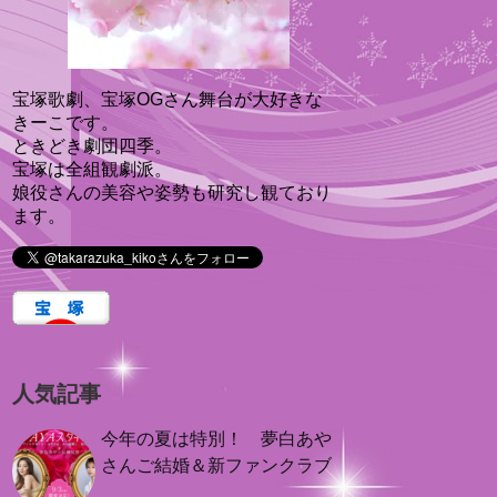
宝塚歌劇、宝塚OGさん舞台が大好きな
きーこです。
ときどき劇団四季。
宝塚は全組観劇派。
娘役さんの美容や姿勢も研究し観ており
ます。
人気記事
今年の夏は特別！ 夢白あや
さんご結婚＆新ファンクラブ