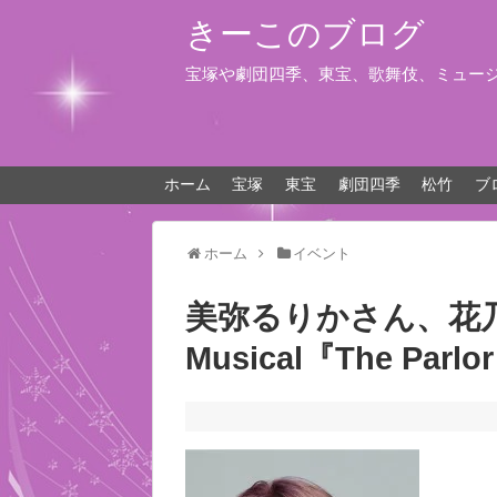
きーこのブログ
宝塚や劇団四季、東宝、歌舞伎、ミュー
ホーム
宝塚
東宝
劇団四季
松竹
ブ
ホーム
イベント
美弥るりかさん、花
Musical『The Parlo