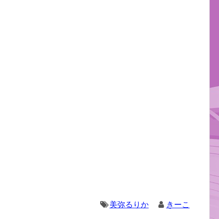
美弥るりか
きーこ