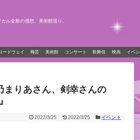
ジカル全般の感想。美術館巡り。
ロードウェイ
梅芸
美術館
コンサート
歌舞伎
映画
イベン
乃まりあさん、剣幸さんの
r』
2022/3/25
2022/3/25
イベント