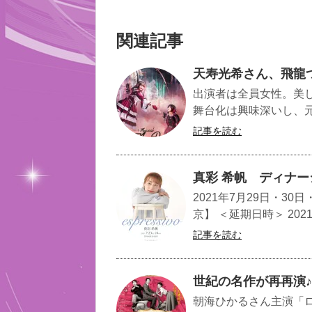
関連記事
天寿光希さん、飛龍つか
出演者は全員女性。美し
舞台化は興味深いし、元
記事を読む
真彩 希帆 ディナーショ
2021年7月29日・3
京】 ＜延期日時＞ 2021年
記事を読む
世紀の名作が再再演
朝海ひかるさん主演「ロ