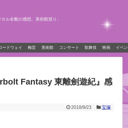
ジカル全般の感想。美術館巡り。
ロードウェイ
梅芸
美術館
コンサート
歌舞伎
映画
イベン
bolt Fantasy 東離劍遊紀』感
2018/9/23
宝塚