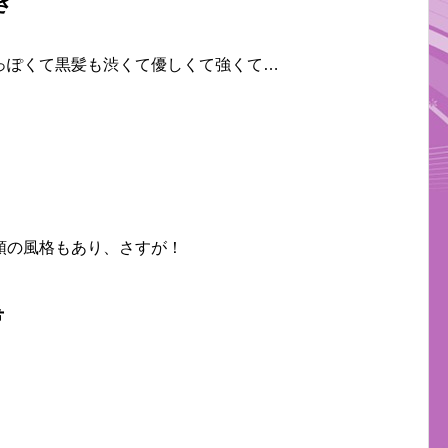
き
っぽくて黒髪も渋くて優しくて強くて…
領の風格もあり、さすが！
希
！