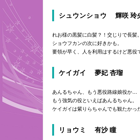
シュウンショウ 輝咲 玲
れお様の黒髪に白髪？！交じりで長髪
ショウフカンの次に好きかも。
要領が早く、人を利用はするけど悪役
ケイガイ 夢妃 杏瑠
あんるちゃん、もう悪役路線娘役か…
もう強気の役といえばあんるちゃん。
ケイガイは紫りらちゃんでも観たかっ
リョウミ 有沙 瞳