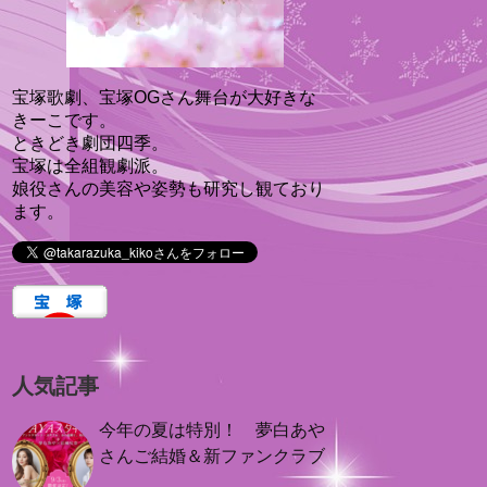
宝塚歌劇、宝塚OGさん舞台が大好きな
きーこです。
ときどき劇団四季。
宝塚は全組観劇派。
娘役さんの美容や姿勢も研究し観ており
ます。
人気記事
今年の夏は特別！ 夢白あや
さんご結婚＆新ファンクラブ