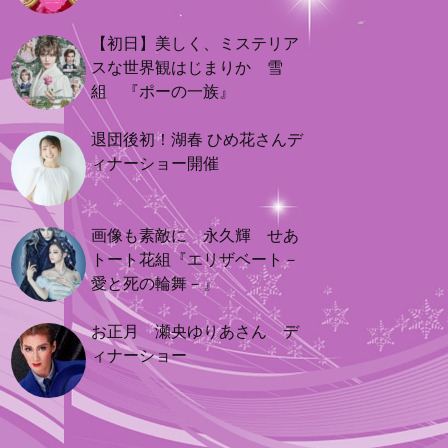
【初日】美しく、ミステリア
スな世界観はじまりか 雪
組 『ポーの一族』
退団後初！湖春 ひめ花さんデ
ィナーショー開催
画像も素敵に 永久輝 せあ
トート花組『エリザベート－
愛と死の輪舞－』
お正月 瀬央ゆりあさん デ
ィナーショー