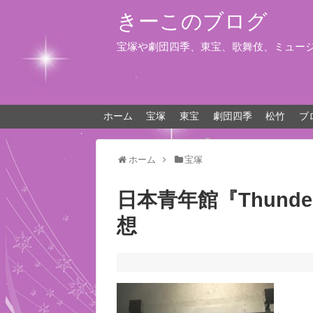
きーこのブログ
宝塚や劇団四季、東宝、歌舞伎、ミュー
ホーム
宝塚
東宝
劇団四季
松竹
ブ
ホーム
宝塚
日本青年館『Thunder
想