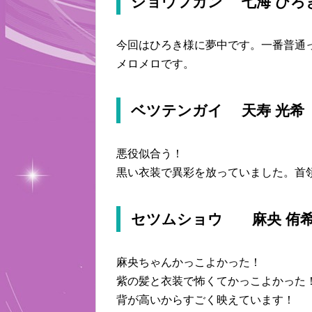
ショウフカン 七海 ひろ
今回はひろき様に夢中です。一番普通
メロメロです。
ベツテンガイ 天寿 光希
悪役似合う！
黒い衣装で異彩を放っていました。首
セツムショウ 麻央 侑
麻央ちゃんかっこよかった！
紫の髪と衣装で怖くてかっこよかった
背が高いからすごく映えています！