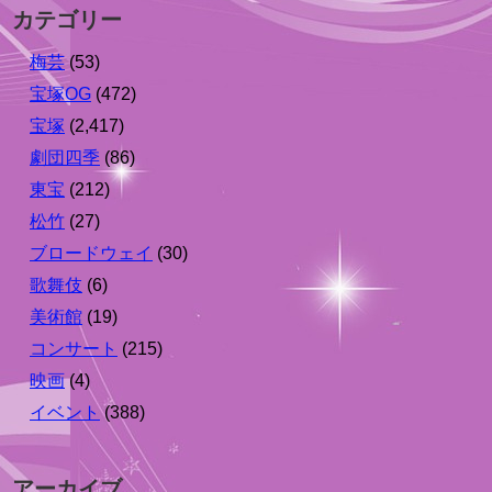
カテゴリー
梅芸
(53)
宝塚OG
(472)
宝塚
(2,417)
劇団四季
(86)
東宝
(212)
松竹
(27)
ブロードウェイ
(30)
歌舞伎
(6)
美術館
(19)
コンサート
(215)
映画
(4)
イベント
(388)
アーカイブ