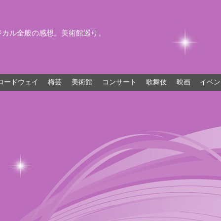
ジカル全般の感想。美術館巡り。
ロードウェイ
梅芸
美術館
コンサート
歌舞伎
映画
イベン