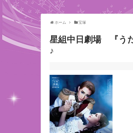
ホーム
宝塚
星組中日劇場 『う
♪