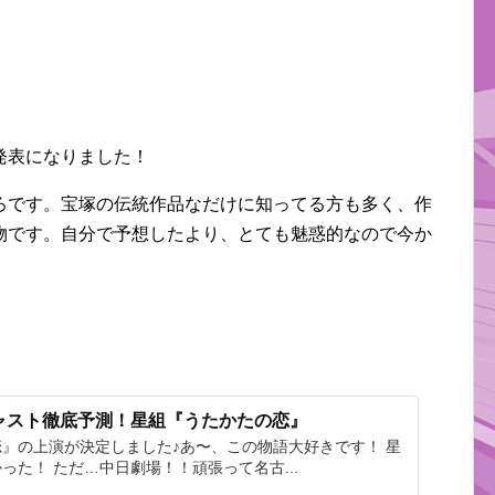
発表になりました！
ろです。宝塚の伝統作品なだけに知ってる方も多く、作
物です。自分で予想したより、とても魅惑的なので今か
！
ャスト徹底予測！星組『うたかたの恋』
』の上演が決定しました♪あ〜、この物語大好きです！ 星
った！ ただ…中日劇場！！頑張って名古...