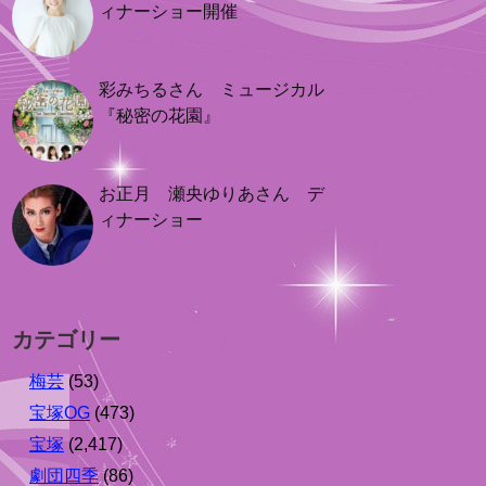
ィナーショー開催
彩みちるさん ミュージカル
『秘密の花園』
お正月 瀬央ゆりあさん デ
ィナーショー
カテゴリー
梅芸
(53)
宝塚OG
(473)
宝塚
(2,417)
劇団四季
(86)