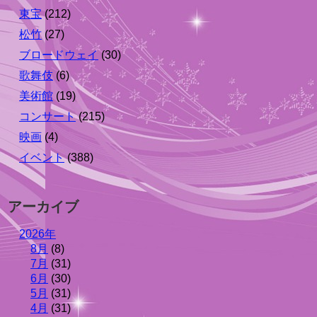
東宝
(212)
松竹
(27)
ブロードウェイ
(30)
歌舞伎
(6)
美術館
(19)
コンサート
(215)
映画
(4)
イベント
(388)
アーカイブ
2026年
8月
(8)
7月
(31)
6月
(30)
5月
(31)
4月
(31)