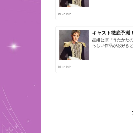
ki-ko.info
キャスト徹底予測
星組公演『うたかた
らしい作品がお好きと
ki-ko.info