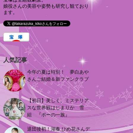
娘役さんの美容や姿勢も研究し観ており
ます。
人気記事
今年の夏は特別！ 夢白あや
さんご結婚＆新ファンクラブ
【初日】美しく、ミステリア
スな世界観はじまりか 雪
組 『ポーの一族』
退団後初！湖春 ひめ花さんデ