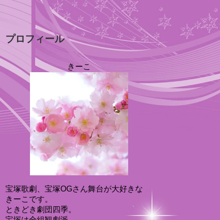
プロフィール
きーこ
宝塚歌劇、宝塚OGさん舞台が大好きな
きーこです。
ときどき劇団四季。
宝塚は全組観劇派。