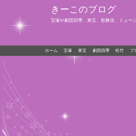
きーこのブログ
宝塚や劇団四季、東宝、歌舞伎、ミュー
ホーム
宝塚
東宝
劇団四季
松竹
ブ