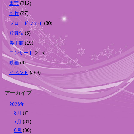
東宝
(212)
松竹
(27)
ブロードウェイ
(30)
歌舞伎
(6)
美術館
(19)
コンサート
(215)
映画
(4)
イベント
(388)
アーカイブ
2026年
8月
(7)
7月
(31)
6月
(30)