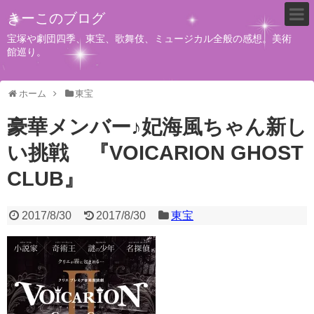
きーこのブログ
宝塚や劇団四季、東宝、歌舞伎、ミュージカル全般の感想。美術
館巡り。
ホーム
東宝
豪華メンバー♪妃海風ちゃん新し
い挑戦 『VOICARION GHOST
CLUB』
2017/8/30
2017/8/30
東宝