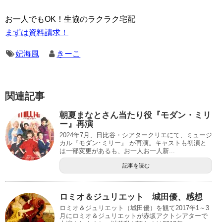
お一人でもOK！生協のラクラク宅配
まずは資料請求！
妃海風
きーこ
関連記事
朝夏まなとさん当たり役『モダン・ミリ
ー』再演
2024年7月、日比谷・シアタークリエにて、ミュージ
カル『モダン･ミリー』 が再演。キャストも初演と
は一部変更があるも、お一人お一人新...
記事を読む
ロミオ＆ジュリエット 城田優、感想
ロミオ＆ジュリエット（城田優）を観て2017年1～3
月にロミオ＆ジュリエットが赤坂アクトシアターで