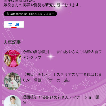
娘役さんの美容や姿勢も研究し観ております。
人気記事
今年の夏は特別！ 夢白あやさんご結婚＆新フ
ァンクラブ
【初日】美しく、ミステリアスな世界観はじま
りか 雪組 『ポーの一族』
退団後初！湖春 ひめ花さんディナーショー開
催