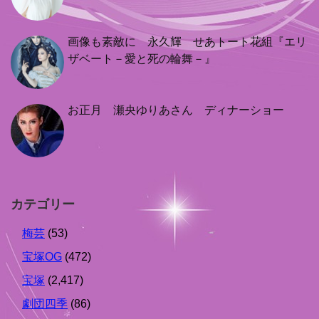
画像も素敵に 永久輝 せあトート花組『エリ
ザベート－愛と死の輪舞－』
お正月 瀬央ゆりあさん ディナーショー
カテゴリー
梅芸
(53)
宝塚OG
(472)
宝塚
(2,417)
劇団四季
(86)