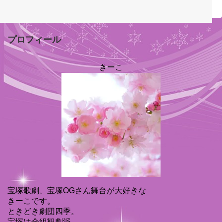
プロフィール
きーこ
宝塚歌劇、宝塚OGさん舞台が大好きな
きーこです。
ときどき劇団四季。
宝塚は全組観劇派。