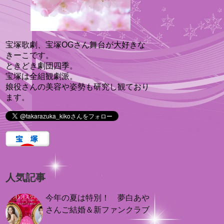
宝塚歌劇、宝塚OGさん舞台が大好きな
きーこです。
ときどき劇団四季。
宝塚は全組観劇派。
娘役さんの美容や姿勢も研究し観ており
ます。
人気記事
今年の夏は特別！ 夢白あや
さんご結婚＆新ファンクラブ