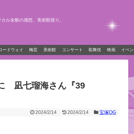
ジカル全般の感想。美術館巡り。
ロードウェイ
梅芸
美術館
コンサート
歌舞伎
映画
イベン
に 凪七瑠海さん『39
2024/2/14
2024/2/14
宝塚OG