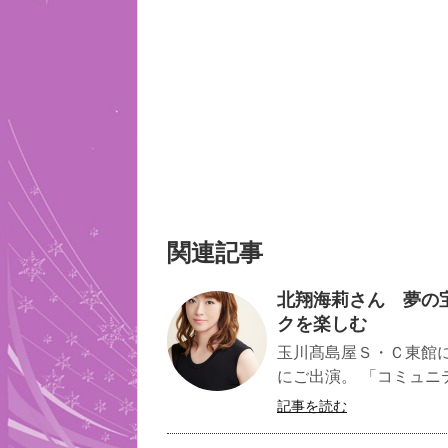
関連記事
北翔海莉さん 夢の
クを楽しむ
玉川髙島屋Ｓ・Ｃ東館
にご出演。 「コミュニ
記事を読む