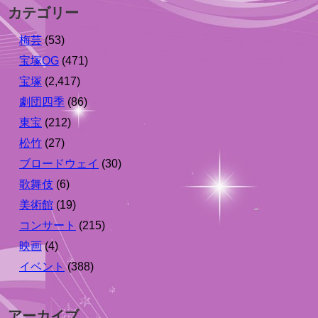
カテゴリー
梅芸
(53)
宝塚OG
(471)
宝塚
(2,417)
劇団四季
(86)
東宝
(212)
松竹
(27)
ブロードウェイ
(30)
歌舞伎
(6)
美術館
(19)
コンサート
(215)
映画
(4)
イベント
(388)
アーカイブ