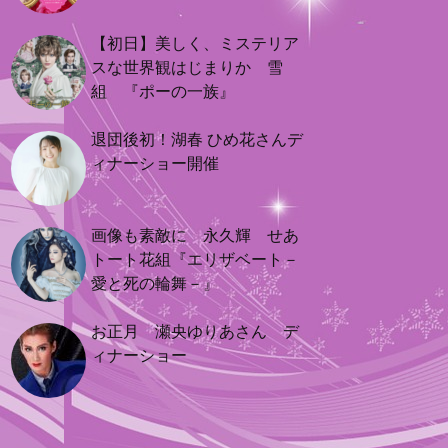
【初日】美しく、ミステリア
スな世界観はじまりか 雪
組 『ポーの一族』
退団後初！湖春 ひめ花さんデ
ィナーショー開催
画像も素敵に 永久輝 せあ
トート花組『エリザベート－
愛と死の輪舞－』
お正月 瀬央ゆりあさん デ
ィナーショー