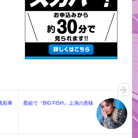
真彩希
星組で『BIG FISH』上演の意味