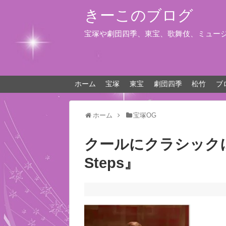
きーこのブログ
宝塚や劇団四季、東宝、歌舞伎、ミュー
ホーム
宝塚
東宝
劇団四季
松竹
ブ
ホーム
宝塚OG
クールにクラシック
Steps』