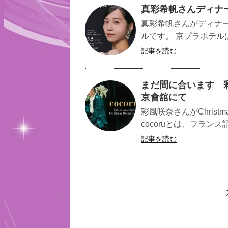
真彩希帆さんディナーショ
真彩希帆さんがディナ
ルです。 京プラホテル
記事を読む
まだ間に合います 彩風咲奈
京會舘にて
彩風咲奈さんがChristm
cocoruとは、フランス
記事を読む