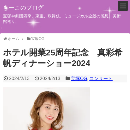
きーこのブログ
宝塚や劇団四季、東宝、歌舞伎、ミュージカル全般の感想。美術
館巡り。
ホーム
宝塚OG
ホテル開業25周年記念 真彩希
帆ディナーショー2024
2024/2/13
2024/2/13
宝塚OG
,
コンサート