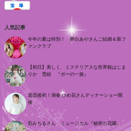
人気記事
今年の夏は特別！ 夢白あやさんご結婚＆新フ
ァンクラブ
【初日】美しく、ミステリアスな世界観はじま
りか 雪組 『ポーの一族』
退団後初！湖春 ひめ花さんディナーショー開
催
彩みちるさん ミュージカル『秘密の花園』