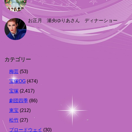
お正月 瀬央ゆりあさん ディナーショー
カテゴリー
梅芸
(53)
宝塚OG
(474)
宝塚
(2,417)
劇団四季
(86)
東宝
(212)
松竹
(27)
ブロードウェイ
(30)