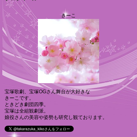
きーこ
宝塚歌劇、宝塚OGさん舞台が大好きな
きーこです。
ときどき劇団四季。
宝塚は全組観劇派。
娘役さんの美容や姿勢も研究し観ております。