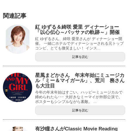
関連記事
紅 ゆずる＆綺咲 愛里 ディナーショー
「以心伝心～パッサァの軌跡～」開催
紅 ゆずるさん、綺咲 愛里さんが ディナーショー開
催。 一緒にホテルでディナーショーされる元トップ
コンビ、とても微笑ましい！ インス...
記事を読む
星風まどかさん 年末年始にミュージカ
ル「ミー＆マイガール」、荒川 務さん
も大注目
今年の年末年始はすごい。ハッピーミュージカルで
締められたら･･･ 大好きなミーマイが外部公演で。
ポスターもシンプルながら素敵。 ...
記事を読む
有沙瞳さんがClassic Movie Reading