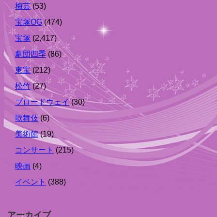
梅芸
(53)
宝塚OG
(474)
宝塚
(2,417)
劇団四季
(86)
東宝
(212)
松竹
(27)
ブロードウェイ
(30)
歌舞伎
(6)
美術館
(19)
コンサート
(215)
映画
(4)
イベント
(388)
アーカイブ