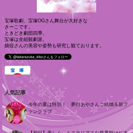
宝塚歌劇、宝塚OGさん舞台が大好きな
きーこです。
ときどき劇団四季。
宝塚は全組観劇派。
娘役さんの美容や姿勢も研究し観ております。
人気記事
今年の夏は特別！ 夢白あやさんご結婚＆新フ
ァンクラブ
【初日】美しく、ミステリアスな世界観はじま