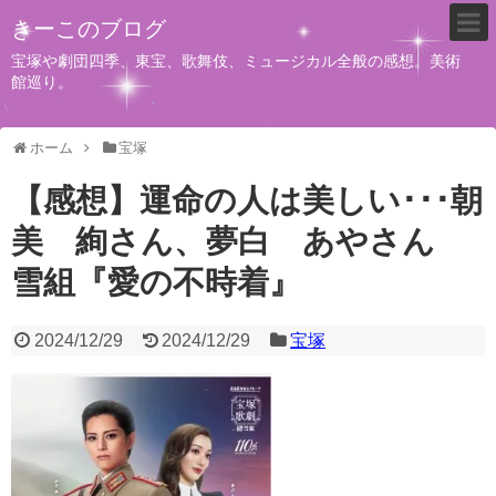
きーこのブログ
宝塚や劇団四季、東宝、歌舞伎、ミュージカル全般の感想。美術
館巡り。
ホーム
宝塚
【感想】運命の人は美しい･･･朝
美 絢さん、夢白 あやさん
雪組『愛の不時着』
2024/12/29
2024/12/29
宝塚