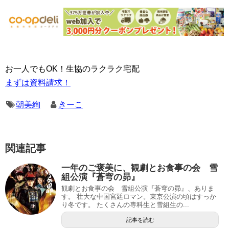
お一人でもOK！生協のラクラク宅配
まずは資料請求！
朝美絢
きーこ
関連記事
一年のご褒美に、観劇とお食事の会 雪
組公演『蒼穹の昴』
観劇とお食事の会 雪組公演『蒼穹の昴』、ありま
す。 壮大な中国宮廷ロマン。東京公演の頃はすっか
り冬です。 たくさんの専科生と雪組生の...
記事を読む