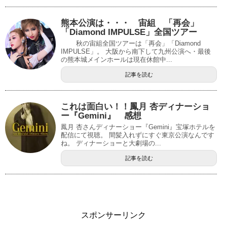
熊本公演は・・・ 宙組 「再会」
「Diamond IMPULSE」全国ツアー
秋の宙組全国ツアーは「再会」「Diamond
IMPULSE」。 大阪から南下して九州公演へ・最後
の熊本城メインホールは現在休館中...
記事を読む
これは面白い！！鳳月 杏ディナーショ
ー『Gemini』 感想
鳳月 杏さんディナーショー『Gemini』宝塚ホテルを
配信にて視聴。 間髪入れずにすぐ東京公演なんです
ね。 ディナーショーと大劇場の...
記事を読む
スポンサーリンク