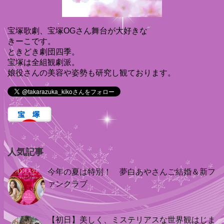
宝塚歌劇、宝塚OGさん舞台が大好きな
きーこです。
ときどき劇団四季。
宝塚は全組観劇派。
娘役さんの美容や姿勢も研究し観ております。
人気記事
今年の夏は特別！ 夢白あやさんご結婚＆新フ
ァンクラブ
【初日】美しく、ミステリアスな世界観はじま