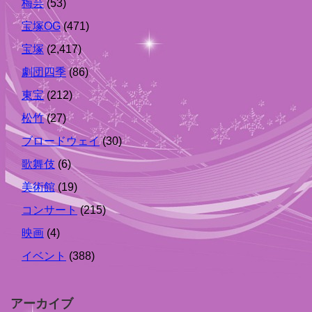
梅芸
(53)
宝塚OG
(471)
宝塚
(2,417)
劇団四季
(86)
東宝
(212)
松竹
(27)
ブロードウェイ
(30)
歌舞伎
(6)
美術館
(19)
コンサート
(215)
映画
(4)
イベント
(388)
アーカイブ