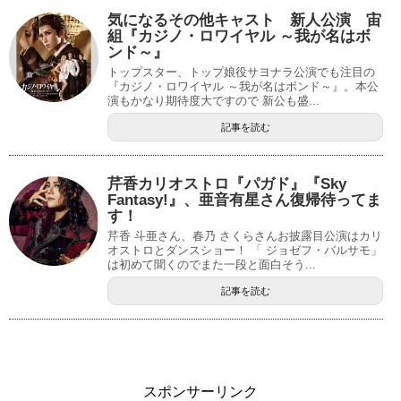
気になるその他キャスト 新人公演 宙
組『カジノ・ロワイヤル ～我が名はボ
ンド～』
トップスター、トップ娘役サヨナラ公演でも注目の
『カジノ・ロワイヤル ～我が名はボンド～』。本公
演もかなり期待度大ですので 新公も盛...
記事を読む
芹香カリオストロ『パガド』『Sky
Fantasy!』、亜音有星さん復帰待ってま
す！
芹香 斗亜さん、春乃 さくらさんお披露目公演はカリ
オストロとダンスショー！ 「 ジョゼフ・バルサモ」
は初めて聞くのでまた一段と面白そう...
記事を読む
スポンサーリンク