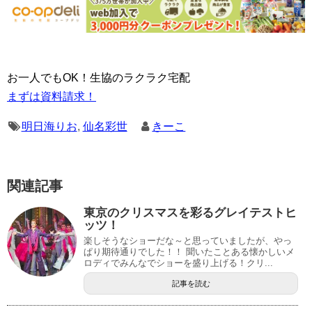
お一人でもOK！生協のラクラク宅配
まずは資料請求！
明日海りお
,
仙名彩世
きーこ
関連記事
東京のクリスマスを彩るグレイテストヒ
ッツ！
楽しそうなショーだな～と思っていましたが、やっ
ぱり期待通りでした！！ 聞いたことある懐かしいメ
ロディでみんなでショーを盛り上げる！クリ...
記事を読む