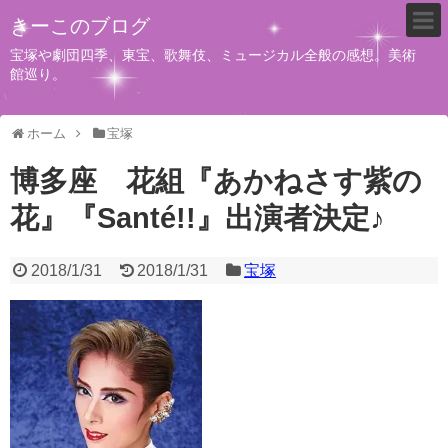
きーこのブログ
宝塚や劇団四季、東宝、歌舞伎、ミュージカル全般の感想。美術
館巡り。
ホーム
宝塚
博多座 花組『あかねさす紫の
花』『Santé!!』出演者決定♪
2018/1/31
2018/1/31
宝塚