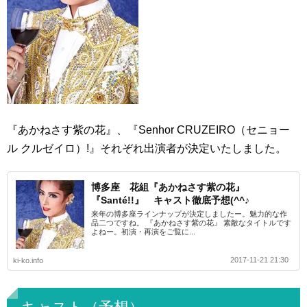
『あかねさす紫の花』、『Senhor CRUZEIRO（セニョー
ル クルゼイロ）!』それぞれ出演者が決定いたしました。
博多座 花組『あかねさす紫の花』
『Santé!!』 キャスト徹底予想(^^♪
来年の博多座ラインナップが決定しましたー。魅力的な作
品二つですね。 『あかねさす紫の花』 素敵なタイトルです
よねー。初演・再演をご覧に...
2017-11-21 21:30
ki-ko.info