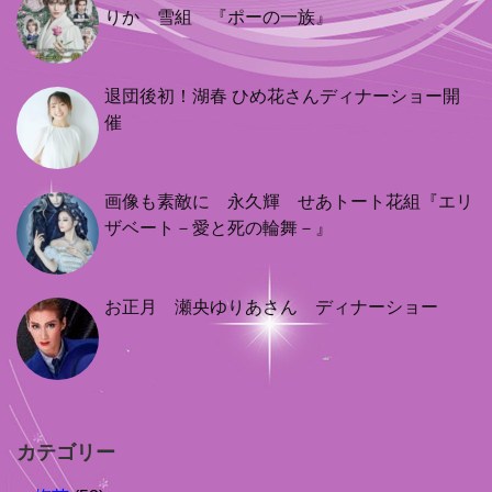
りか 雪組 『ポーの一族』
退団後初！湖春 ひめ花さんディナーショー開
催
画像も素敵に 永久輝 せあトート花組『エリ
ザベート－愛と死の輪舞－』
お正月 瀬央ゆりあさん ディナーショー
カテゴリー