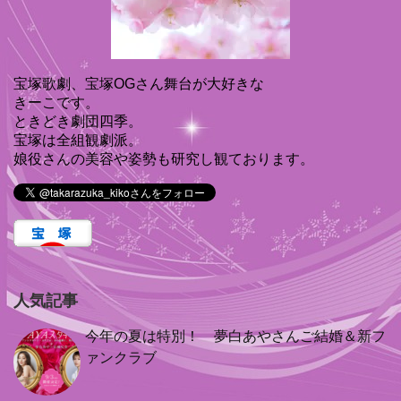
宝塚歌劇、宝塚OGさん舞台が大好きな
きーこです。
ときどき劇団四季。
宝塚は全組観劇派。
娘役さんの美容や姿勢も研究し観ております。
人気記事
今年の夏は特別！ 夢白あやさんご結婚＆新フ
ァンクラブ