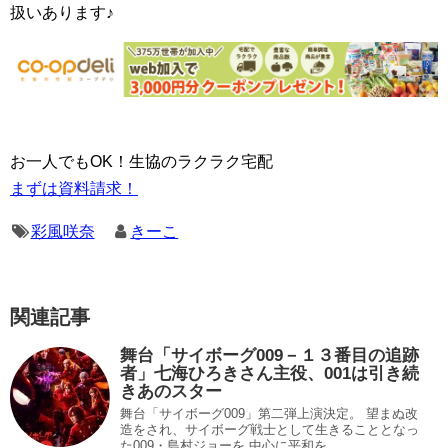
扱いあります♪
お一人でもOK！生協のラクラク宅配
まずは資料請求！
彩風咲奈
きーこ
関連記事
舞台「サイボーグ009－１３番目の追跡
者」七海ひろきさん主役、001は引き続
きあのスター
舞台「サイボーグ009」第二弾上演決定。 望まぬ改
造をされ、サイボーグ戦士として生きることとなっ
た009・島村ジョーを 中心に平和を...