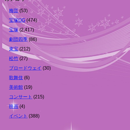
梅芸
(53)
宝塚OG
(474)
宝塚
(2,417)
劇団四季
(86)
東宝
(212)
松竹
(27)
ブロードウェイ
(30)
歌舞伎
(6)
美術館
(19)
コンサート
(215)
映画
(4)
イベント
(388)