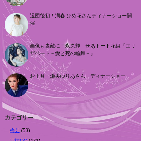
退団後初！湖春 ひめ花さんディナーショー開
催
画像も素敵に 永久輝 せあトート花組『エリ
ザベート－愛と死の輪舞－』
お正月 瀬央ゆりあさん ディナーショー
カテゴリー
梅芸
(53)
宝塚OG
(471)