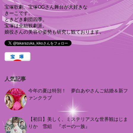
宝塚歌劇、宝塚OGさん舞台が大好きな
きーこです。
ときどき劇団四季。
宝塚は全組観劇派。
娘役さんの美容や姿勢も研究し観ております。
人気記事
今年の夏は特別！ 夢白あやさんご結婚＆新フ
ァンクラブ
【初日】美しく、ミステリアスな世界観はじま
りか 雪組 『ポーの一族』