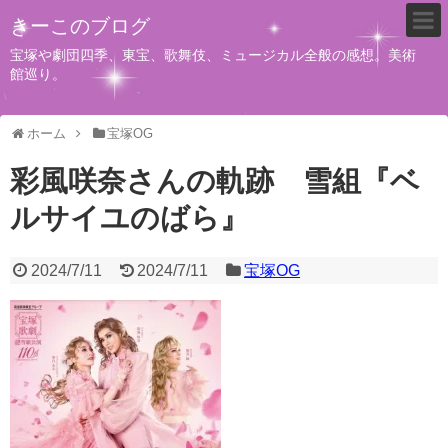
きーこのブログ
宝塚や劇団四季、東宝、歌舞伎、ミュージカル全般の感想。美術
館巡り。
ホーム
宝塚OG
彩風咲奈さんの軌跡 雪組『ベ
ルサイユのばら』
2024/7/11
2024/7/11
宝塚OG