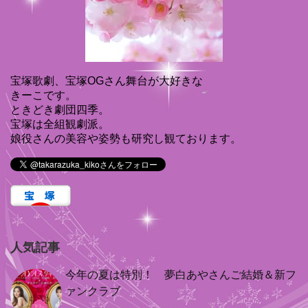
宝塚歌劇、宝塚OGさん舞台が大好きな
きーこです。
ときどき劇団四季。
宝塚は全組観劇派。
娘役さんの美容や姿勢も研究し観ております。
人気記事
今年の夏は特別！ 夢白あやさんご結婚＆新フ
ァンクラブ