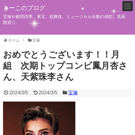
きーこのブログ
宝塚や劇団四季、東宝、歌舞伎、ミュージカル全般の感想。美術
館巡り。
ホーム
宝塚
おめでとうございます！！月
組 次期トップコンビ鳳月杏さ
ん、天紫珠李さん
2024/3/5
2024/3/5
宝塚