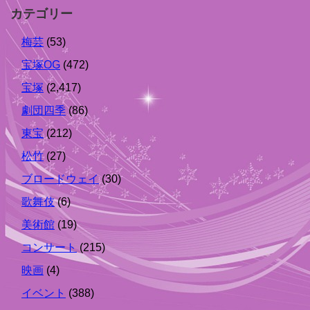
カテゴリー
梅芸
(53)
宝塚OG
(472)
宝塚
(2,417)
劇団四季
(86)
東宝
(212)
松竹
(27)
ブロードウェイ
(30)
歌舞伎
(6)
美術館
(19)
コンサート
(215)
映画
(4)
イベント
(388)