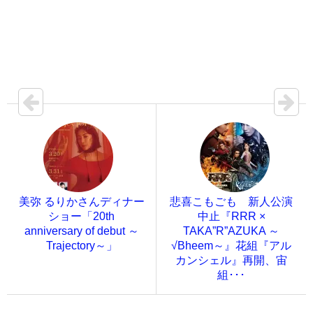
美弥 るりかさんディナー
悲喜こもごも 新人公演
ショー「20th
中止『RRR ×
anniversary of debut ～
TAKA”R”AZUKA ～
Trajectory～」
√Bheem～』花組『アル
カンシェル』再開、宙
組･･･