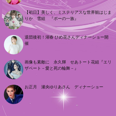
【初日】美しく、ミステリアスな世界観はじま
りか 雪組 『ポーの一族』
退団後初！湖春 ひめ花さんディナーショー開
催
画像も素敵に 永久輝 せあトート花組『エリ
ザベート－愛と死の輪舞－』
お正月 瀬央ゆりあさん ディナーショー