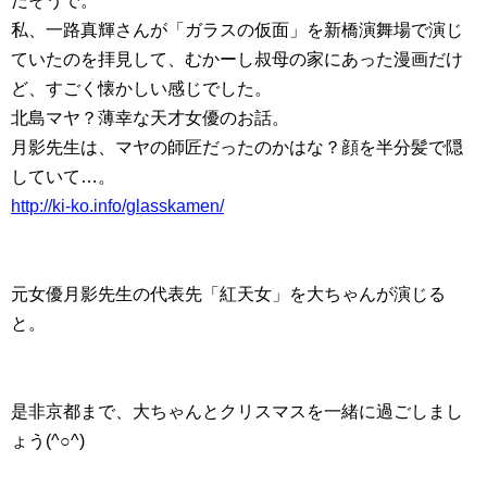
だそうで。
私、一路真輝さんが「ガラスの仮面」を新橋演舞場で演じ
ていたのを拝見して、むかーし叔母の家にあった漫画だけ
ど、すごく懐かしい感じでした。
北島マヤ？薄幸な天才女優のお話。
月影先生は、マヤの師匠だったのかはな？顔を半分髪で隠
していて…。
http://ki-ko.info/glasskamen/
元女優月影先生の代表先「紅天女」を大ちゃんが演じる
と。
是非京都まで、大ちゃんとクリスマスを一緒に過ごしまし
ょう(^○^)