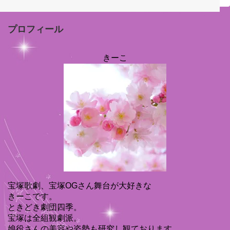
プロフィール
きーこ
宝塚歌劇、宝塚OGさん舞台が大好きな
きーこです。
ときどき劇団四季。
宝塚は全組観劇派。
娘役さんの美容や姿勢も研究し観ております。