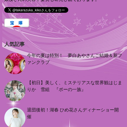
人気記事
今年の夏は特別！ 夢白あやさんご結婚＆新フ
ァンクラブ
【初日】美しく、ミステリアスな世界観はじま
りか 雪組 『ポーの一族』
退団後初！湖春 ひめ花さんディナーショー開
催