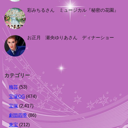
彩みちるさん ミュージカル『秘密の花園』
お正月 瀬央ゆりあさん ディナーショー
カテゴリー
梅芸
(53)
宝塚OG
(474)
宝塚
(2,417)
劇団四季
(86)
東宝
(212)