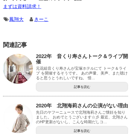
まずは資料請求！
鳳翔大
きーこ
関連記事
2022年 音くり寿さんトーク＆ライブ開
催
元花組音くり寿さんが宝塚ホテルにて トーク＆ライ
ブ を開催するそうです。 あの声量、美声、また聴け
ると思うとうれしいですね。 惜...
記事を読む
2020年 北翔海莉さんの公演がない理由
先日のヤフーニュースで北翔海莉さんご懐妊を知り
ました。 おめでとうございます☆彡 最近、北翔さん
のHP更新がないし、こんな時期だしコ...
記事を読む