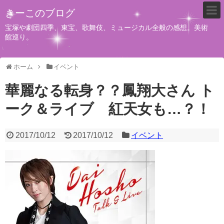
きーこのブログ
宝塚や劇団四季、東宝、歌舞伎、ミュージカル全般の感想。美術
館巡り。
ホーム
イベント
華麗なる転身？？鳳翔大さん ト
ーク＆ライブ 紅天女も…？！
2017/10/12
2017/10/12
イベント