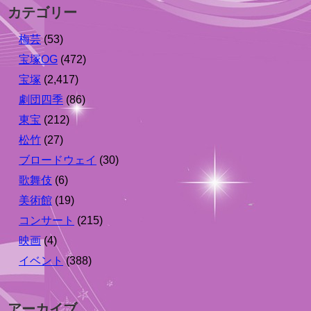
カテゴリー
梅芸
(53)
宝塚OG
(472)
宝塚
(2,417)
劇団四季
(86)
東宝
(212)
松竹
(27)
ブロードウェイ
(30)
歌舞伎
(6)
美術館
(19)
コンサート
(215)
映画
(4)
イベント
(388)
アーカイブ