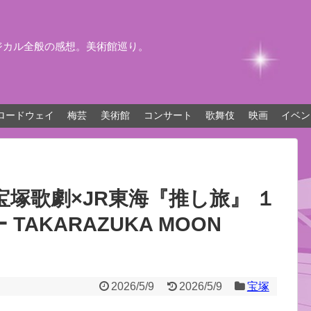
ジカル全般の感想。美術館巡り。
ロードウェイ
梅芸
美術館
コンサート
歌舞伎
映画
イベン
塚歌劇×JR東海『推し旅』 １
AKARAZUKA MOON
2026/5/9
2026/5/9
宝塚