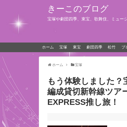
きーこのブログ
宝塚や劇団四季、東宝、歌舞伎、ミュー
ホーム
宝塚
東宝
劇団四季
松竹
ブ
ホーム
宝塚
もう体験しました？宝
編成貸切新幹線ツアー T
EXPRESS推し旅！