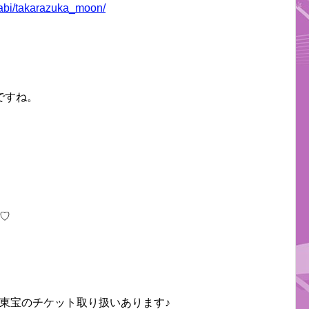
-tabi/takarazuka_moon/
ですね。
♡
東宝のチケット取り扱いあります♪