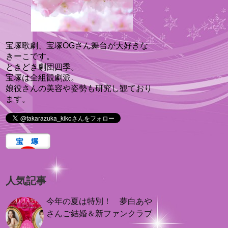
宝塚歌劇、宝塚OGさん舞台が大好きな
きーこです。
ときどき劇団四季。
宝塚は全組観劇派。
娘役さんの美容や姿勢も研究し観ており
ます。
人気記事
今年の夏は特別！ 夢白あや
さんご結婚＆新ファンクラブ