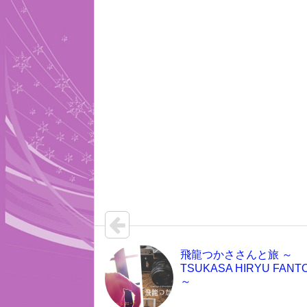
飛龍つかささんと旅 ～
TSUKASA HIRYU FANT
～