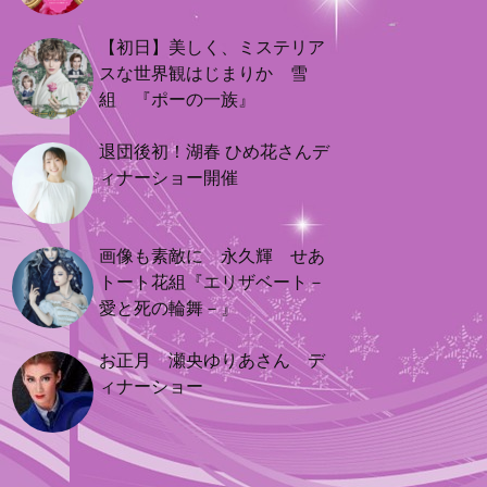
【初日】美しく、ミステリア
スな世界観はじまりか 雪
組 『ポーの一族』
退団後初！湖春 ひめ花さんデ
ィナーショー開催
画像も素敵に 永久輝 せあ
トート花組『エリザベート－
愛と死の輪舞－』
お正月 瀬央ゆりあさん デ
ィナーショー