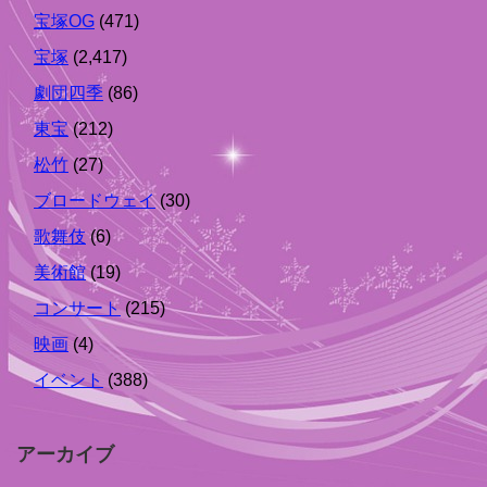
宝塚OG
(471)
宝塚
(2,417)
劇団四季
(86)
東宝
(212)
松竹
(27)
ブロードウェイ
(30)
歌舞伎
(6)
美術館
(19)
コンサート
(215)
映画
(4)
イベント
(388)
アーカイブ