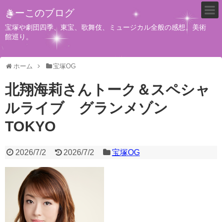
きーこのブログ
宝塚や劇団四季、東宝、歌舞伎、ミュージカル全般の感想。美術
館巡り。
ホーム
宝塚OG
北翔海莉さんトーク＆スペシャ
ルライブ グランメゾン
TOKYO
2026/7/2
2026/7/2
宝塚OG