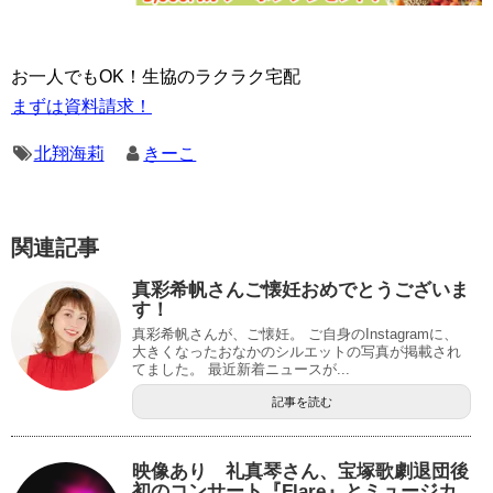
お一人でもOK！生協のラクラク宅配
まずは資料請求！
北翔海莉
きーこ
関連記事
真彩希帆さんご懐妊おめでとうございま
す！
真彩希帆さんが、ご懐妊。 ご自身のInstagramに、
大きくなったおなかのシルエットの写真が掲載され
てました。 最近新着ニュースが...
記事を読む
映像あり 礼真琴さん、宝塚歌劇退団後
初のコンサート『Flare』とミュージカ