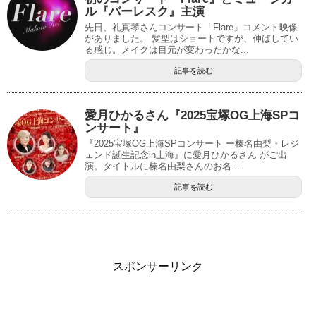
ル『バーレスク』主演
先日、礼真琴さんコンサート「Flare」コメント映像
がありました。 髪型はショートですが、伸ばしてい
る感じ。メイクは目元が変わったかな...
記事を読む
愛月ひかるさん『2025宝塚OG上海SPコ
ンサート』
『2025宝塚OG上海SPコンサート ー榛名由梨・レジ
ェンド誕生記念in上海』に愛月ひかるさん がご出
演。タイトルに榛名由梨さんのお名...
記事を読む
スポンサーリンク