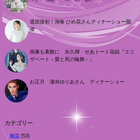
退団後初！湖春 ひめ花さんディナーショー開
催
画像も素敵に 永久輝 せあトート花組『エリ
ザベート－愛と死の輪舞－』
お正月 瀬央ゆりあさん ディナーショー
カテゴリー
梅芸
(53)