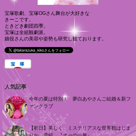
宝塚歌劇、宝塚OGさん舞台が大好きな
きーこです。
ときどき劇団四季。
宝塚は全組観劇派。
娘役さんの美容や姿勢も研究し観ております。
人気記事
今年の夏は特別！ 夢白あやさんご結婚＆新フ
ァンクラブ
【初日】美しく、ミステリアスな世界観はじま
りか 雪組 『ポーの一族』