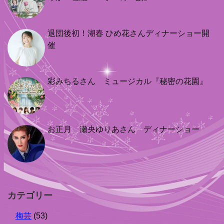
退団後初！湖春 ひめ花さんディナーショー開
催
彩みちるさん ミュージカル『秘密の花園』
お正月 瀬央ゆりあさん ディナーショー
カテゴリー
梅芸
(53)