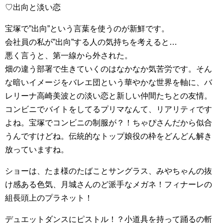
♡出向と淡い恋
宝塚で”出向”という言葉を使うのが新鮮です。
会社員の私が”出向”する人の気持ちを考えると…
悪く言うと、第一線から外された。
畑の違う部署で生きていくのはなかなか気苦労です。そん
な暗いイメージをバレエ団という華やかな世界を軸に、バ
レリーナ高崎美波との淡い恋と新しい仲間たちとの友情。
コンビニでバイトをしてるプリマなんて、リアリティです
よね。宝塚でコンビニの制服が？！ちゃぴさんだから似合
うんですけどね。伝統的なトップ娘役の枠をどんどん解き
放っていますね。
ショーは、たま様のたばことサングラス、みやちゃんの抜
け感ある色気、月城さんのど派手なメガネ！フィナーレの
組長頭上のプラネット！
デュエットダンスにピストル！？小道具を持って踊るの斬