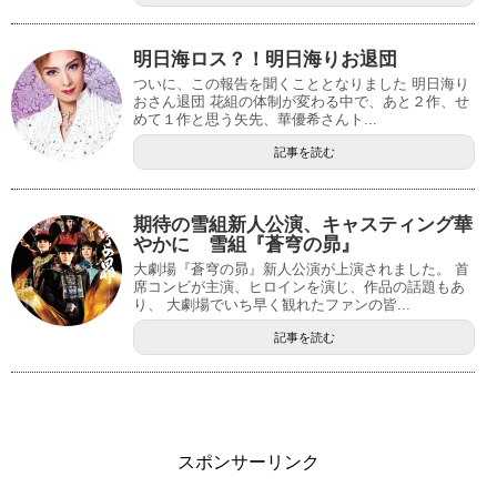
明日海ロス？！明日海りお退団
ついに、この報告を聞くこととなりました 明日海り
おさん退団 花組の体制が変わる中で、あと２作、せ
めて１作と思う矢先、華優希さんト...
記事を読む
期待の雪組新人公演、キャスティング華
やかに 雪組『蒼穹の昴』
大劇場『蒼穹の昴』新人公演が上演されました。 首
席コンビが主演、ヒロインを演じ、作品の話題もあ
り、 大劇場でいち早く観れたファンの皆...
記事を読む
スポンサーリンク