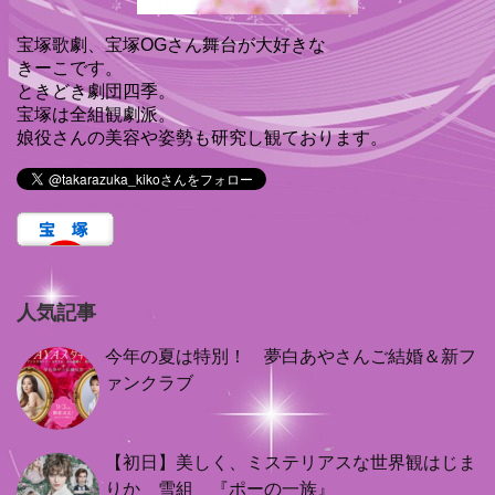
宝塚歌劇、宝塚OGさん舞台が大好きな
きーこです。
ときどき劇団四季。
宝塚は全組観劇派。
娘役さんの美容や姿勢も研究し観ております。
人気記事
今年の夏は特別！ 夢白あやさんご結婚＆新フ
ァンクラブ
【初日】美しく、ミステリアスな世界観はじま
りか 雪組 『ポーの一族』