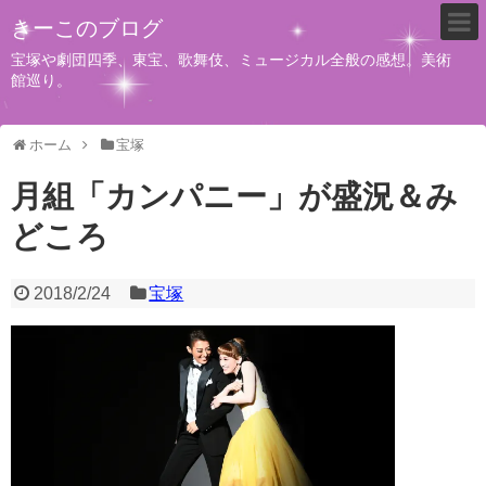
きーこのブログ
宝塚や劇団四季、東宝、歌舞伎、ミュージカル全般の感想。美術
館巡り。
ホーム
宝塚
月組「カンパニー」が盛況＆み
どころ
2018/2/24
宝塚