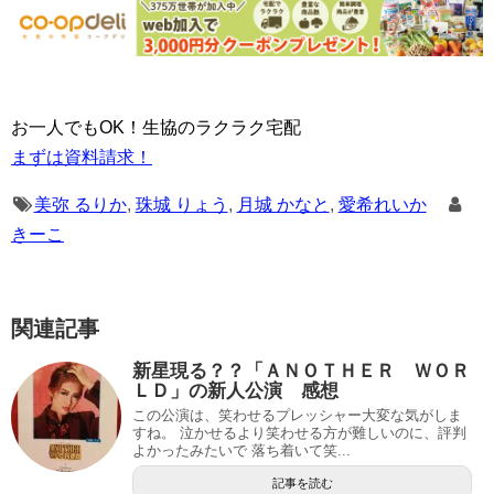
お一人でもOK！生協のラクラク宅配
まずは資料請求！
美弥 るりか
,
珠城 りょう
,
月城 かなと
,
愛希れいか
きーこ
関連記事
新星現る？？「ＡＮＯＴＨＥＲ ＷＯＲ
ＬＤ」の新人公演 感想
この公演は、笑わせるプレッシャー大変な気がしま
すね。 泣かせるより笑わせる方が難しいのに、評判
よかったみたいで 落ち着いて笑...
記事を読む