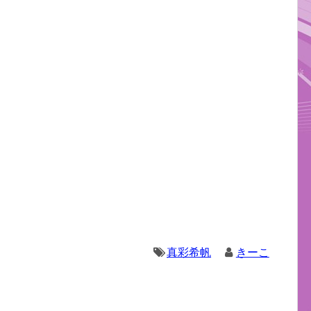
真彩希帆
きーこ