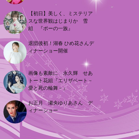
【初日】美しく、ミステリア
スな世界観はじまりか 雪
組 『ポーの一族』
退団後初！湖春 ひめ花さんデ
ィナーショー開催
画像も素敵に 永久輝 せあ
トート花組『エリザベート－
愛と死の輪舞－』
お正月 瀬央ゆりあさん デ
ィナーショー