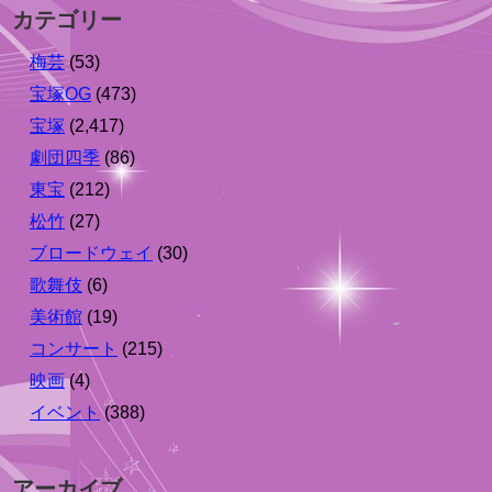
カテゴリー
梅芸
(53)
宝塚OG
(473)
宝塚
(2,417)
劇団四季
(86)
東宝
(212)
松竹
(27)
ブロードウェイ
(30)
歌舞伎
(6)
美術館
(19)
コンサート
(215)
映画
(4)
イベント
(388)
アーカイブ