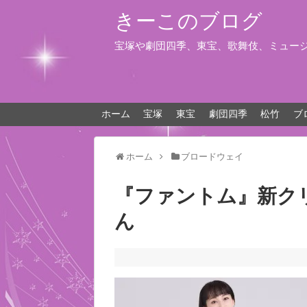
きーこのブログ
宝塚や劇団四季、東宝、歌舞伎、ミュー
ホーム
宝塚
東宝
劇団四季
松竹
ブ
ホーム
ブロードウェイ
『ファントム』新ク
ん