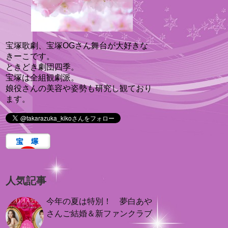
宝塚歌劇、宝塚OGさん舞台が大好きな
きーこです。
ときどき劇団四季。
宝塚は全組観劇派。
娘役さんの美容や姿勢も研究し観ており
ます。
人気記事
今年の夏は特別！ 夢白あや
さんご結婚＆新ファンクラブ