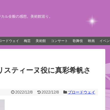
ジカル全般の感想。美術館巡り。
ロードウェイ
梅芸
美術館
コンサート
歌舞伎
映画
イベン
リスティーヌ役に真彩希帆さ
2022/12/8
2022/12/8
ブロードウェイ