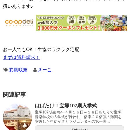
扱いあります♪
お一人でもOK！生協のラクラク宅配
まずは資料請求！
彩風咲奈
きーこ
関連記事
はばたけ！宝塚107期入学式
宝塚107期生 毎年４月１６日～１８日あたりで宝塚
音楽学校の入学式が行われ、倍率２０倍強の難関を
突破した生徒がタカラジェンヌへの第一歩...
記事を読む