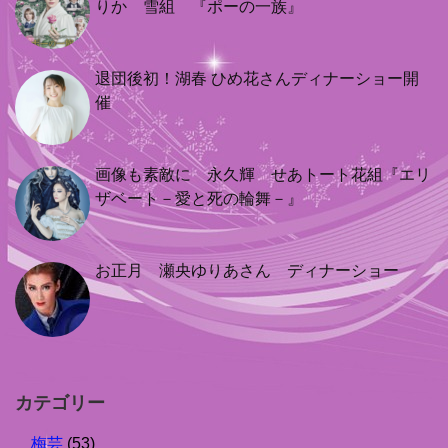
りか 雪組 『ポーの一族』
退団後初！湖春 ひめ花さんディナーショー開
催
画像も素敵に 永久輝 せあトート花組『エリ
ザベート－愛と死の輪舞－』
お正月 瀬央ゆりあさん ディナーショー
カテゴリー
梅芸
(53)