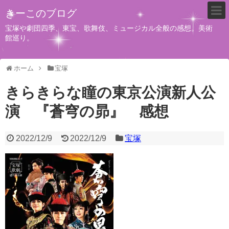
きーこのブログ
宝塚や劇団四季、東宝、歌舞伎、ミュージカル全般の感想。美術
館巡り。
ホーム
宝塚
きらきらな瞳の東京公演新人公
演 『蒼穹の昴』 感想
2022/12/9
2022/12/9
宝塚