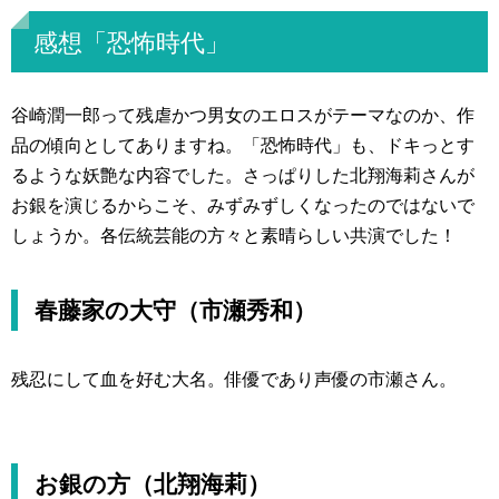
感想「恐怖時代」
谷崎潤一郎って残虐かつ男女のエロスがテーマなのか、作
品の傾向としてありますね。「恐怖時代」も、ドキっとす
るような妖艶な内容でした。さっぱりした北翔海莉さんが
お銀を演じるからこそ、みずみずしくなったのではないで
しょうか。各伝統芸能の方々と素晴らしい共演でした！
春藤家の大守（市瀬秀和）
残忍にして血を好む大名。俳優であり声優の市瀬さん。
お銀の方（北翔海莉）