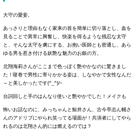
大守の愛妾。
あっさりと理由もなく家来の首を簡単に切り落とし、血を
見ることで異常に興奮し、快楽を得るような残忍な太守
と、そんな太守を虜にする、お抱い医師とも密通し、あら
ゆる男を惹き付ける妖艶な魅力のお銀の方。
北翔海莉さんがここまで色っぽく艶やかなのに驚きまし
た！寝巻で男性に寄りかかる姿は、しなやかで女性なんだ
～と美しかったです(^_^)/~
台詞回しと手のはんなり使いと艶やかでした！メイクも
怖いお話なのに、みっちゃんと鯨井さん、古今亭志ん輔さ
んのアドリブにやられ笑ってる場面が！共演者にしてやら
れるのは北翔さん的には燃えるのでは？