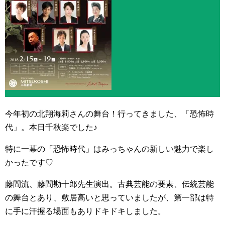
今年初の北翔海莉さんの舞台！行ってきました、「恐怖時
代」。本日千秋楽でした♪
特に一幕の「恐怖時代」はみっちゃんの新しい魅力で楽し
かったです♡
藤間流、藤間勘十郎先生演出。古典芸能の要素、伝統芸能
の舞台とあり、敷居高いと思っていましたが、第一部は特
に手に汗握る場面もありドキドキしました。