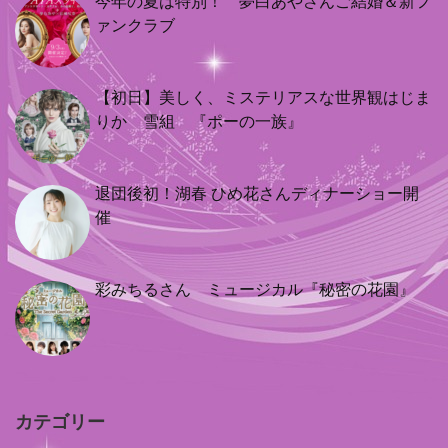
今年の夏は特別！ 夢白あやさんご結婚＆新フ
ァンクラブ
【初日】美しく、ミステリアスな世界観はじま
りか 雪組 『ポーの一族』
退団後初！湖春 ひめ花さんディナーショー開
催
彩みちるさん ミュージカル『秘密の花園』
カテゴリー