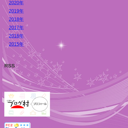
2020年
2019年
2018年
2017年
2016年
2015年
RSS