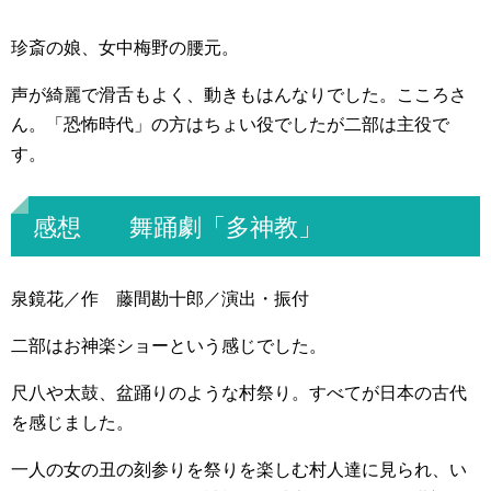
珍斎の娘、女中梅野の腰元。
声が綺麗で滑舌もよく、動きもはんなりでした。こころさ
ん。「恐怖時代」の方はちょい役でしたが二部は主役で
す。
感想 舞踊劇「多神教」
泉鏡花／作 藤間勘十郎／演出・振付
二部はお神楽ショーという感じでした。
尺八や太鼓、盆踊りのような村祭り。すべてが日本の古代
を感じました。
一人の女の丑の刻参りを祭りを楽しむ村人達に見られ、い