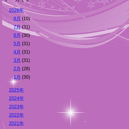
2026年
8月
(10)
7月
(31)
6月
(30)
5月
(31)
4月
(31)
3月
(31)
2月
(28)
1月
(30)
2025年
2024年
2023年
2022年
2021年