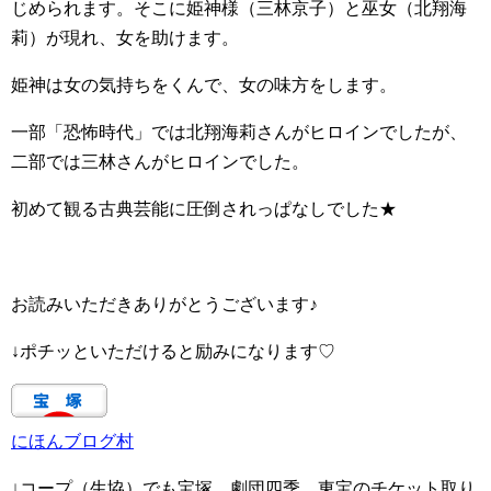
じめられます。そこに姫神様（三林京子）と巫女（北翔海
莉）が現れ、女を助けます。
姫神は女の気持ちをくんで、女の味方をします。
一部「恐怖時代」では北翔海莉さんがヒロインでしたが、
二部では三林さんがヒロインでした。
初めて観る古典芸能に圧倒されっぱなしでした★
お読みいただきありがとうございます♪
↓ポチッといただけると励みになります♡
にほんブログ村
↓コープ（生協）でも宝塚、劇団四季、東宝のチケット取り