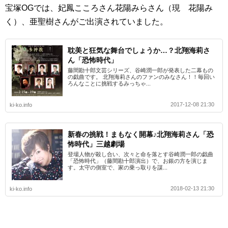
宝塚OGでは、妃鳳こころさん花陽みらさん（現 花陽み
く）、亜聖樹さんがご出演されていました。
耽美と狂気な舞台でしょうか…？北翔海莉さ
ん「恐怖時代」
藤間勘十郎文芸シリーズ、谷崎潤一郎が発表した二幕もの
の戯曲です。 北翔海莉さんのファンのみなさん！！毎回い
ろんなことに挑戦するみっちゃ...
2017-12-08 21:30
ki-ko.info
新春の挑戦！まもなく開幕♪北翔海莉さん「恐
怖時代」三越劇場
登場人物が殺し合い、次々と命を落とす谷崎潤一郎の戯曲
「恐怖時代」（藤間勘十郎演出）で、お銀の方を演じま
す。太守の側室で、家の乗っ取りを謀...
2018-02-13 21:30
ki-ko.info