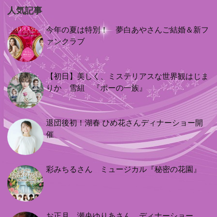
人気記事
今年の夏は特別！ 夢白あやさんご結婚＆新フ
ァンクラブ
【初日】美しく、ミステリアスな世界観はじま
りか 雪組 『ポーの一族』
退団後初！湖春 ひめ花さんディナーショー開
催
彩みちるさん ミュージカル『秘密の花園』
お正月 瀬央ゆりあさん ディナーショー