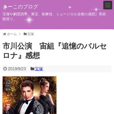
きーこのブログ
宝塚や劇団四季、東宝、歌舞伎、ミュージカル全般の感想。美術
館巡り。
ホーム
宝塚
市川公演 宙組『追憶のバルセ
ロナ』感想
2019/9/23
宝塚