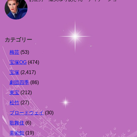
カテゴリー
梅芸
(53)
宝塚OG
(474)
宝塚
(2,417)
劇団四季
(86)
東宝
(212)
松竹
(27)
ブロードウェイ
(30)
歌舞伎
(6)
美術館
(19)