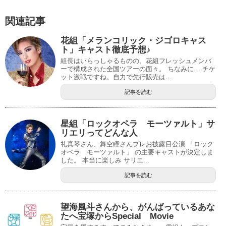
関連記事
花組「メランコリック・ジゴロキャス
ト」キャスト徹底予想♪
組長はいらっしゃるものの、花組フレッシュメンバ
ーで構成された全国ツアーの面々。 ちなみに… チケ
ット激戦ですね。自力で先行販売は...
記事を読む
星組「ロックオペラ モーツァルト」サ
リエリってどんな人
礼真琴さん、舞空瞳さんプレお披露目公演 「ロック
オペラ モーツァルト」 の主要キャストが決定しま
した。 本当に楽しみ サリエ...
記事を読む
望海風斗さんから、がんばっているあな
たへ宝塚からSpecial Movie