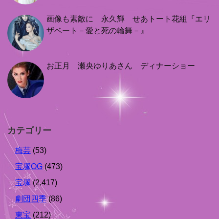
画像も素敵に 永久輝 せあトート花組『エリ
ザベート－愛と死の輪舞－』
お正月 瀬央ゆりあさん ディナーショー
カテゴリー
梅芸
(53)
宝塚OG
(473)
宝塚
(2,417)
劇団四季
(86)
東宝
(212)