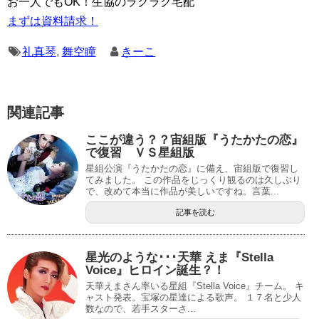
お一人でもOK！生協のラクラク宅配
まずは資料請求！
礼真琴
,
舞空瞳
きーこ
関連記事
ここが違う？？宙組版『うたかたの恋』
で復習 ＶＳ星組版
星組公演『うたかたの恋』に備え、宙組版で復習し
てみました。 この作品をじっくり観るのは久しぶり
で、改めて本当に作品が美しいですね。言葉...
記事を読む
星光のような･･･天華 えま『Stella
Voice』ヒロイン誕生？！
天華えまさん率いる星組『Stella Voice』チーム。 キ
ャスト発表。宝塚の星達による歌声。 １７名と少人
数なので、若手スターさ...