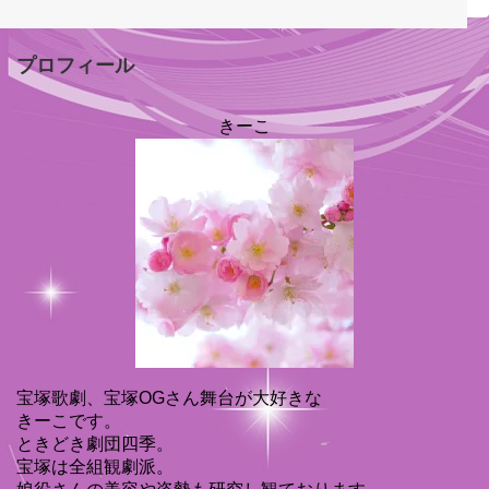
プロフィール
きーこ
宝塚歌劇、宝塚OGさん舞台が大好きな
きーこです。
ときどき劇団四季。
宝塚は全組観劇派。