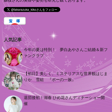
娘役さんの美容や姿勢も研究し観ております。
人気記事
今年の夏は特別！ 夢白あやさんご結婚＆新フ
ァンクラブ
【初日】美しく、ミステリアスな世界観はじま
りか 雪組 『ポーの一族』
退団後初！湖春 ひめ花さんディナーショー開
催