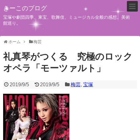
きーこのブログ
宝塚や劇団四季、東宝、歌舞伎、ミュージカル全般の感想。美術
館巡り。
ホーム
梅芸
礼真琴がつくる 究極のロック
オペラ「モーツァルト」
2019/9/5
2019/9/5
梅芸
,
宝塚