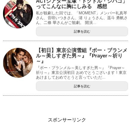
ACTシアター宝塚「ドクトル・ジバゴ」
ってこんなに胸にしみる 感想
私が観劇した回では、「MOMENT」メンバー礼真琴
さん、音咲いつきさん、渚 りょうさん、遥斗 勇帆さ
ん、二條 華さんがご観劇。 開演...
記事を読む
【初日】東京公演雪組『ボー・ブランメ
ル～美しすぎた男～』『Prayer～祈り
～』
『ボー・ブランメル～美しすぎた男～』『Prayer～
祈り～』東京公演初日 おめでとうございます！東京
あけましておめでとうと言っていただ...
記事を読む
スポンサーリンク