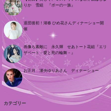
りか 雪組 『ポーの一族』
退団後初！湖春 ひめ花さんディナーショー開
催
画像も素敵に 永久輝 せあトート花組『エリ
ザベート－愛と死の輪舞－』
お正月 瀬央ゆりあさん ディナーショー
カテゴリー