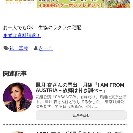
お一人でもOK！生協のラクラク宅配
まずは資料請求！
礼 真琴
きーこ
関連記事
鳳月 杏さんの門出 月組『I AM FROM
AUSTRIA－故郷は甘き調べ－』
花組公演「CASANOVA」も終わり、月組は東京公演
中。 鳳月 杏さんはどうしてるかしら… 東京月組公
演を見学してる日もあるか、少し...
記事を読む