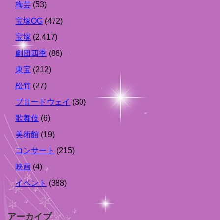
梅芸
(53)
宝塚OG
(472)
宝塚
(2,417)
劇団四季
(86)
東宝
(212)
松竹
(27)
ブロードウェイ
(30)
歌舞伎
(6)
美術館
(19)
コンサート
(215)
映画
(4)
イベント
(388)
アーカイブ