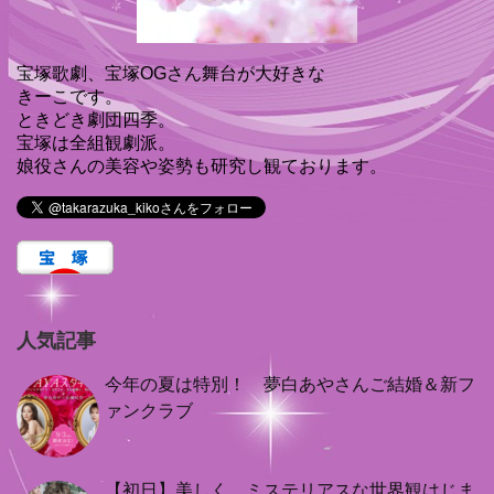
宝塚歌劇、宝塚OGさん舞台が大好きな
きーこです。
ときどき劇団四季。
宝塚は全組観劇派。
娘役さんの美容や姿勢も研究し観ております。
人気記事
今年の夏は特別！ 夢白あやさんご結婚＆新フ
ァンクラブ
【初日】美しく、ミステリアスな世界観はじま