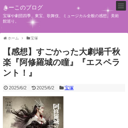
きーこのブログ
宝塚や劇団四季、東宝、歌舞伎、ミュージカル全般の感想。美術
館巡り。
ホーム
宝塚
【感想】すごかった大劇場千秋
楽『阿修羅城の瞳』『エスペラ
ント！』
2025/6/2
2025/6/2
宝塚