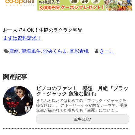
お一人でもOK！生協のラクラク宅配
まずは資料請求！
雪組
,
望海風斗
,
沙央くらま
,
真彩希帆
きーこ
関連記事
ピノコのファン！ 感想 月組『ブラッ
ク・ジャック 危険な賭け』
きちんと観たのは初めての『ブラック・ジャック危
険な賭け』。 ストーリーが不変的なテーマで、手塚
先生が描かれてた頃も今も「生死」について...
記事を読む