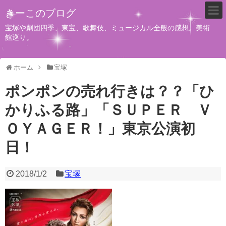
きーこのブログ
宝塚や劇団四季、東宝、歌舞伎、ミュージカル全般の感想。美術
館巡り。
ホーム
宝塚
ポンポンの売れ行きは？？「ひ
かりふる路」「ＳＵＰＥＲ Ｖ
ＯＹＡＧＥＲ！」東京公演初
日！
2018/1/2
宝塚