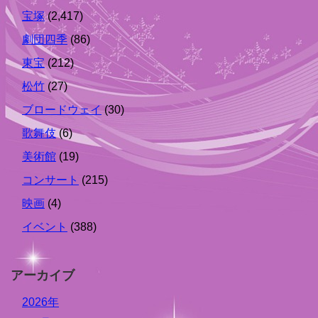
宝塚
(2,417)
劇団四季
(86)
東宝
(212)
松竹
(27)
ブロードウェイ
(30)
歌舞伎
(6)
美術館
(19)
コンサート
(215)
映画
(4)
イベント
(388)
アーカイブ
2026年