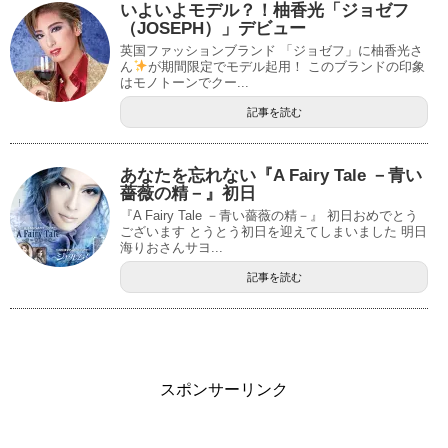
いよいよモデル？！柚香光「ジョゼフ
（JOSEPH）」デビュー
英国ファッションブランド 「ジョゼフ」に柚香光さ
ん
が期間限定でモデル起用！ このブランドの印象
はモノトーンでクー...
記事を読む
あなたを忘れない『A Fairy Tale －青い
薔薇の精－』初日
『A Fairy Tale －青い薔薇の精－』 初日おめでとう
ございます とうとう初日を迎えてしまいました 明日
海りおさんサヨ...
記事を読む
スポンサーリンク