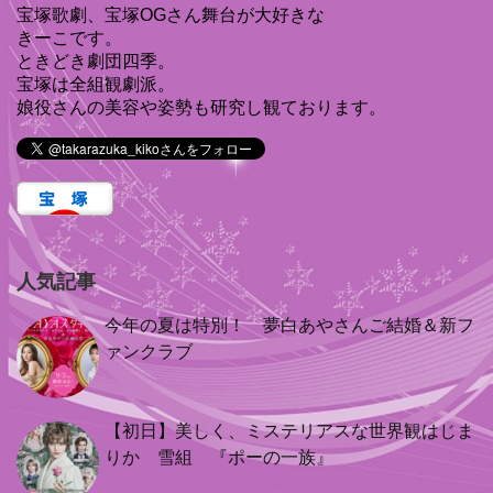
宝塚歌劇、宝塚OGさん舞台が大好きな
きーこです。
ときどき劇団四季。
宝塚は全組観劇派。
娘役さんの美容や姿勢も研究し観ております。
人気記事
今年の夏は特別！ 夢白あやさんご結婚＆新フ
ァンクラブ
【初日】美しく、ミステリアスな世界観はじま
りか 雪組 『ポーの一族』