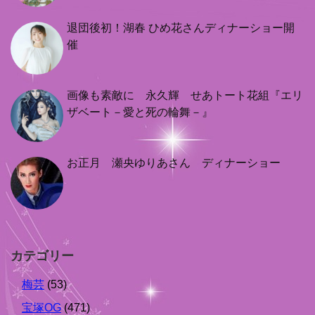
退団後初！湖春 ひめ花さんディナーショー開
催
画像も素敵に 永久輝 せあトート花組『エリ
ザベート－愛と死の輪舞－』
お正月 瀬央ゆりあさん ディナーショー
カテゴリー
梅芸
(53)
宝塚OG
(471)