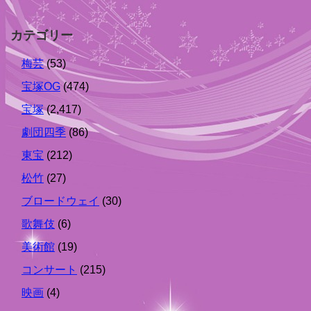
カテゴリー
梅芸
(53)
宝塚OG
(474)
宝塚
(2,417)
劇団四季
(86)
東宝
(212)
松竹
(27)
ブロードウェイ
(30)
歌舞伎
(6)
美術館
(19)
コンサート
(215)
映画
(4)