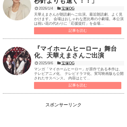
秒針よりも速く！！」
2026/1/4
宝塚OG
天華えまさんが朗読劇へご出演。最近朗読劇、よく見
かけます。 会場はおしゃれな恵比寿の小劇場。本公演
は祝い花の代わりに「応援提灯」を会場...
記事を読む
『マイホームヒーロー』舞台
化、天華えまさんご出演
2025/9/6
宝塚OG
マンガ「マイホームヒーロー」が原作である本作は、
テレビアニメ化、 テレビドラマ化、実写映画版も公開
されたサスペンス。 内容はとて...
記事を読む
スポンサーリンク