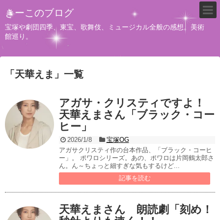
きーこのブログ
宝塚や劇団四季、東宝、歌舞伎、ミュージカル全般の感想。美術
館巡り。
「
天華えま
」
一覧
アガサ・クリスティですよ！
天華えまさん「ブラック・コー
ヒー」
2026/1/8
宝塚OG
アガサクリスティ作の台本作品、「ブラック・コーヒ
ー」。 ポワロシリーズ。あの、ポワロは片岡鶴太郎さ
ん。ん～ちょっと細すぎな気もするけど...
記事を読む
天華えまさん 朗読劇「刻め！