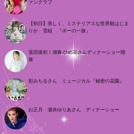
ァンクラブ
【初日】美しく、ミステリアスな世界観はじま
りか 雪組 『ポーの一族』
退団後初！湖春 ひめ花さんディナーショー開
催
彩みちるさん ミュージカル『秘密の花園』
お正月 瀬央ゆりあさん ディナーショー