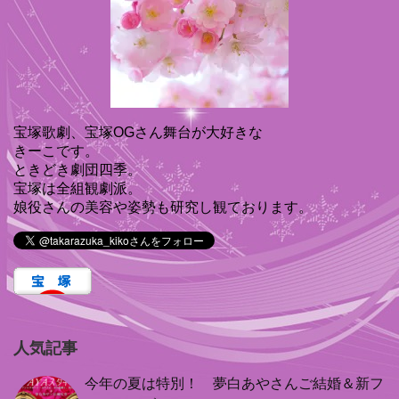
宝塚歌劇、宝塚OGさん舞台が大好きな
きーこです。
ときどき劇団四季。
宝塚は全組観劇派。
娘役さんの美容や姿勢も研究し観ております。
人気記事
今年の夏は特別！ 夢白あやさんご結婚＆新フ