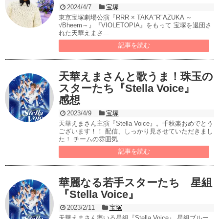
2024/4/7
宝塚
東京宝塚劇場公演『RRR × TAKA"R"AZUKA ～
√Bheem～』『VIOLETOPIA』をもって 宝塚を退団さ
れた天華えまさ...
記事を読む
天華えまさんと歌うま！珠玉の
スターたち『Stella Voice』
感想
2023/4/9
宝塚
天華えまさん主演『Stella Voice』。千秋楽おめでとう
ございます！！ 配信、しっかり見させていただきまし
た！ チームの雰囲気...
記事を読む
華麗なる若手スターたち 星組
『Stella Voice』
2023/2/11
宝塚
天華えまさん率いる星組『Stella Voice』 星組ブルー