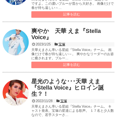
ですよ。この濃いブルーが昔から大好き。 画像だけで
春が待ち遠しい～...
記事を読む
爽やか 天華 えま『Stella
Voice』
2023/1/25
宝塚
天華えまさん率いる星組『Stella Voice』チーム。 画
像だけで春が待ち遠しい～。 爽やかなリーダーのお姿
に癒されます。ブルー...
記事を読む
星光のような･･･天華 えま
『Stella Voice』ヒロイン誕
生？！
2022/11/28
宝塚
天華えまさん率いる星組『Stella Voice』チーム。 キ
ャスト発表。宝塚の星達による歌声。 １７名と少人数
なので、若手スターさ...