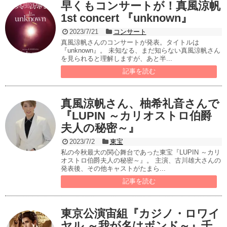
早くもコンサートが！真風涼帆
1st concert 『unknown』
2023/7/21
コンサート
真風涼帆さんのコンサートが発表。タイトルは
『unknown』。 未知なる、まだ知らない真風涼帆さん
を見られると理解しますが、あと半...
記事を読む
真風涼帆さん、柚希礼音さんで
『LUPIN ～カリオストロ伯爵
夫人の秘密～』
2023/7/2
東宝
私の今秋最大の関心舞台であった東宝『LUPIN ～カリ
オストロ伯爵夫人の秘密～』。 主演、古川雄大さんの
発表後、その他キャストがたまら...
記事を読む
東京公演宙組『カジノ・ロワイ
ヤル ～我が名はボンド～』千