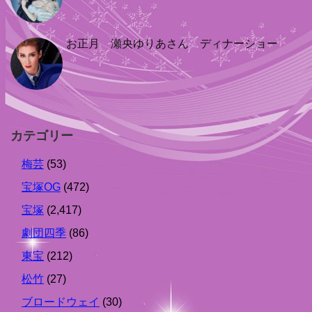
お正月 瀬央ゆりあさん ディナーショー
カテゴリー
梅芸
(53)
宝塚OG
(472)
宝塚
(2,417)
劇団四季
(86)
東宝
(212)
松竹
(27)
ブロードウェイ
(30)