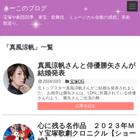
きーこのブログ
宝塚や劇団四季、東宝、歌舞伎、ミュージカル全般の感想。美術
館巡り。
「
真風涼帆
」
一覧
真風涼帆さんと俳優勝矢さんが
結婚発表
2024/10/3
宝塚OG
元トップスター真風涼帆さんがご結婚を発表されまし
た。 お相手は勝矢さんは、LDHに所属されている俳優
さんのよう。 勝矢さんご出演の舞...
記事を読む
心に残る名作品 ２０２３年Ｍ
Ｙ宝塚歌劇クロニクル【ショー