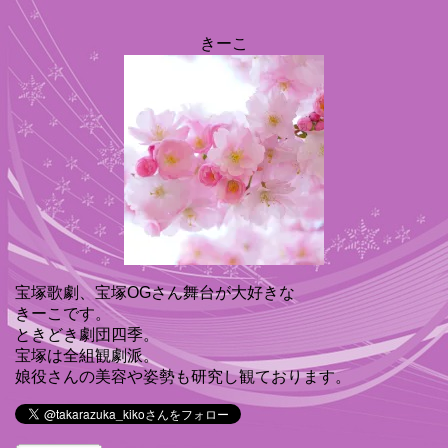
きーこ
宝塚歌劇、宝塚OGさん舞台が大好きな
きーこです。
ときどき劇団四季。
宝塚は全組観劇派。
娘役さんの美容や姿勢も研究し観ております。