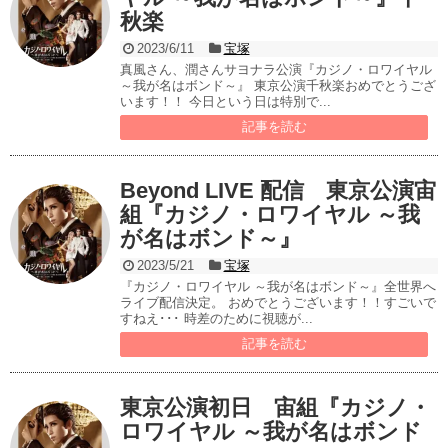
秋楽
2023/6/11
宝塚
真風さん、潤さんサヨナラ公演『カジノ・ロワイヤル
～我が名はボンド～』 東京公演千秋楽おめでとうござ
います！！ 今日という日は特別で...
記事を読む
Beyond LIVE 配信 東京公演宙
組『カジノ・ロワイヤル ～我
が名はボンド～』
2023/5/21
宝塚
『カジノ・ロワイヤル ～我が名はボンド～』全世界へ
ライブ配信決定。 おめでとうございます！！すごいで
すねえ･･･ 時差のために視聴が...
記事を読む
東京公演初日 宙組『カジノ・
ロワイヤル ～我が名はボンド