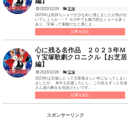
編】
2023/12/29
宝塚
2023年は気持ちショーが少なめに感じましたが気のせ
いでしょうか･･･？ その中でも魅力的なショーも多く
あり、宝塚って素敵だなと感じま...
記事を読む
心に残る名作品 ２０２３年Ｍ
Ｙ宝塚歌劇クロニクル【お芝居
編】
2023/12/28
宝塚
2023年は宝塚にとって大変痛ましい年になってしまい
ましたが、 来年も応援したいし、この先もずっと生徒
さん達の舞台を見続けたいです。 ...
記事を読む
スポンサーリンク