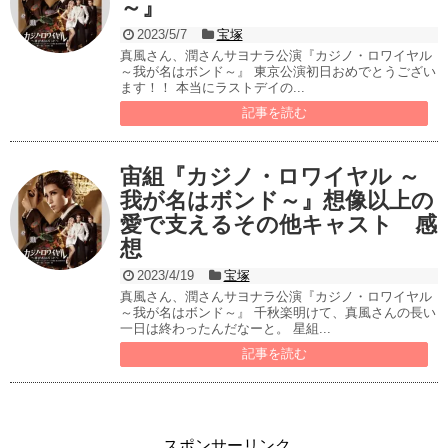
～』
2023/5/7
宝塚
真風さん、潤さんサヨナラ公演『カジノ・ロワイヤル
～我が名はボンド～』 東京公演初日おめでとうござい
ます！！ 本当にラストデイの...
記事を読む
宙組『カジノ・ロワイヤル ～
我が名はボンド～』想像以上の
愛で支えるその他キャスト 感
想
2023/4/19
宝塚
真風さん、潤さんサヨナラ公演『カジノ・ロワイヤル
～我が名はボンド～』 千秋楽明けて、真風さんの長い
一日は終わったんだなーと。 星組...
記事を読む
スポンサーリンク