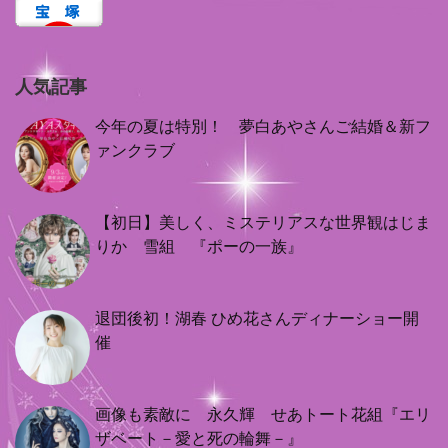
人気記事
今年の夏は特別！ 夢白あやさんご結婚＆新フ
ァンクラブ
【初日】美しく、ミステリアスな世界観はじま
りか 雪組 『ポーの一族』
退団後初！湖春 ひめ花さんディナーショー開
催
画像も素敵に 永久輝 せあトート花組『エリ
ザベート－愛と死の輪舞－』