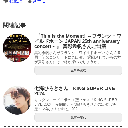
彩凪翔
きーこ
関連記事
​​ ​『This is the Moment! ～フランク・ワ
イルドホーン JAPAN 25th anniversary
concert～』 真彩希帆さんご出演
真彩希帆さんがフランク・ワイルドホーン さん２５
周年記念コンサートにご出演。 退団されてからの方
が真彩さんにはご縁が深いでしょうか。 ...
記事を読む
七海ひろきさん KING SUPER LIVE
2024
キングレコード主催の大型フェス「KING SUPER
LIVE 2024」が開催。 七海ひろきさんの出演も決
定！２年ぶりですね。202...
記事を読む