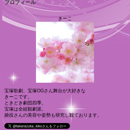
プロフィール
きーこ
宝塚歌劇、宝塚OGさん舞台が大好きな
きーこです。
ときどき劇団四季。
宝塚は全組観劇派。
娘役さんの美容や姿勢も研究し観ております。