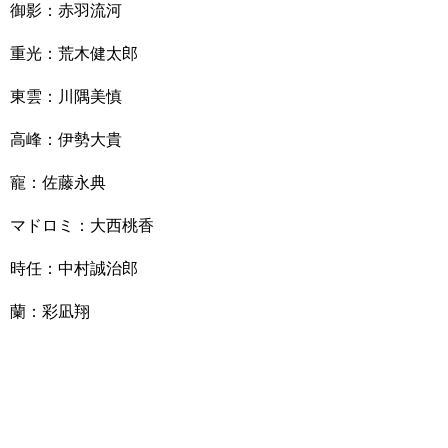
御影：赤羽流河
重光：荒木健太郎
東雲：川隅美慎
高峰：伊勢大貴
寵：佐藤永典
マドロミ：大西桃香
時任：中村誠治郎
蘭：彩凪翔