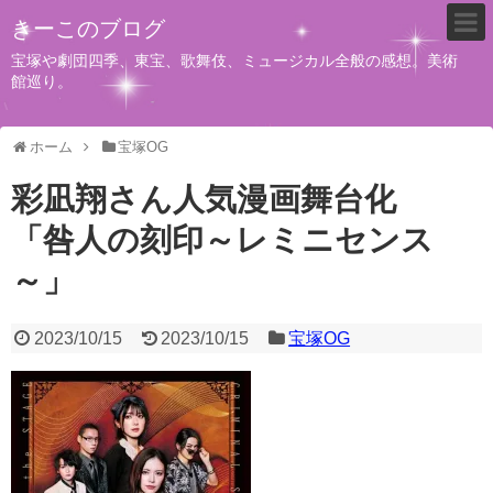
きーこのブログ
宝塚や劇団四季、東宝、歌舞伎、ミュージカル全般の感想。美術
館巡り。
ホーム
宝塚OG
彩凪翔さん人気漫画舞台化
「咎人の刻印～レミニセンス
～」
2023/10/15
2023/10/15
宝塚OG