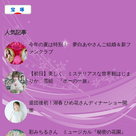
人気記事
今年の夏は特別！ 夢白あやさんご結婚＆新フ
ァンクラブ
【初日】美しく、ミステリアスな世界観はじま
りか 雪組 『ポーの一族』
退団後初！湖春 ひめ花さんディナーショー開
催
彩みちるさん ミュージカル『秘密の花園』