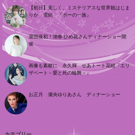
【初日】美しく、ミステリアスな世界観はじま
りか 雪組 『ポーの一族』
退団後初！湖春 ひめ花さんディナーショー開
催
画像も素敵に 永久輝 せあトート花組『エリ
ザベート－愛と死の輪舞－』
お正月 瀬央ゆりあさん ディナーショー
カテゴリー