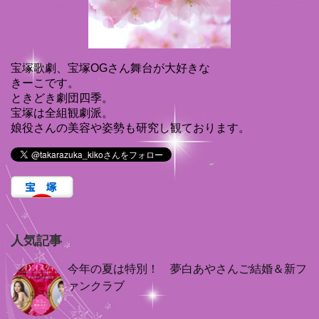
宝塚歌劇、宝塚OGさん舞台が大好きな
きーこです。
ときどき劇団四季。
宝塚は全組観劇派。
娘役さんの美容や姿勢も研究し観ております。
人気記事
今年の夏は特別！ 夢白あやさんご結婚＆新フ
ァンクラブ