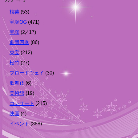
梅芸
(53)
宝塚OG
(471)
宝塚
(2,417)
劇団四季
(86)
東宝
(212)
松竹
(27)
ブロードウェイ
(30)
歌舞伎
(6)
美術館
(19)
コンサート
(215)
映画
(4)
イベント
(388)